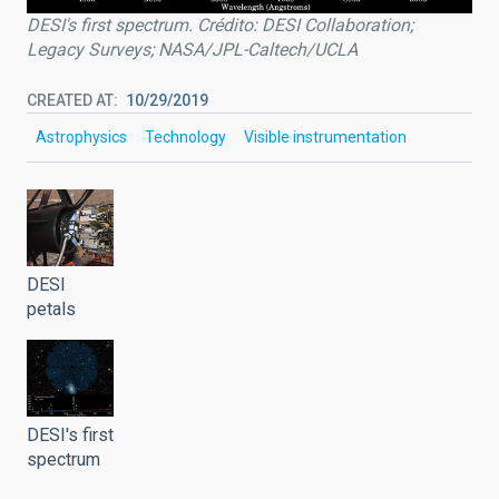
DESI's first spectrum. Crédito: DESI Collaboration;
Legacy Surveys; NASA/JPL-Caltech/UCLA
CREATED AT
10/29/2019
Astrophysics
Technology
Visible instrumentation
DESI
petals
DESI's first
spectrum