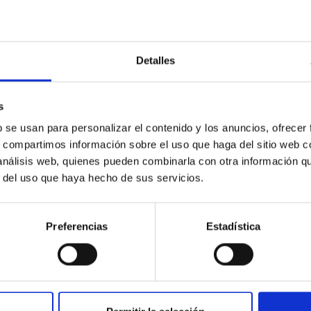
Detalles
e solar
e IV
s
Helioseismology and the solar
Lanzarote
magnetic cycle open the IV
b se usan para personalizar el contenido y los anuncios, ofrecer
SOLARNET meeting in Lanzarote
s, compartimos información sobre el uso que haga del sitio web 
 análisis web, quienes pueden combinarla con otra información q
r del uso que haya hecho de sus servicios.
Preferencias
Estadística