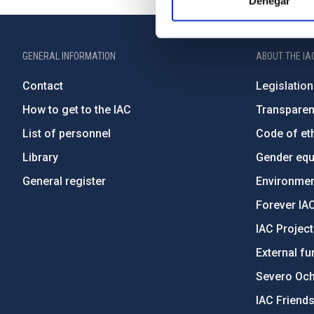
Denegar
GENERAL INFORMATION
ABOUT THE IA
Contact
Legislation
How to get to the IAC
Transpare
List of personnel
Code of eth
Library
Gender equa
General register
Environment
Forever IA
IAC Projec
External fu
Severo Oc
IAC Friend