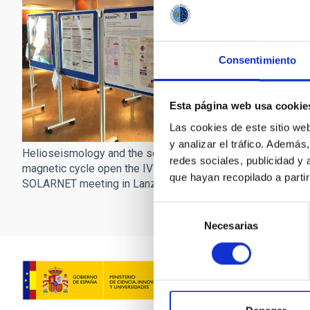
Consentimiento
Helioseismology and th
magnetic cycle open th
Esta página web usa cookie
SOLARNET meeting in 
Las cookies de este sitio we
y analizar el tráfico. Ademá
Helioseismology and the solar
redes sociales, publicidad y
magnetic cycle open the IV
que hayan recopilado a parti
SOLARNET meeting in Lanzarote
Selección
Necesarias
de
consentimiento