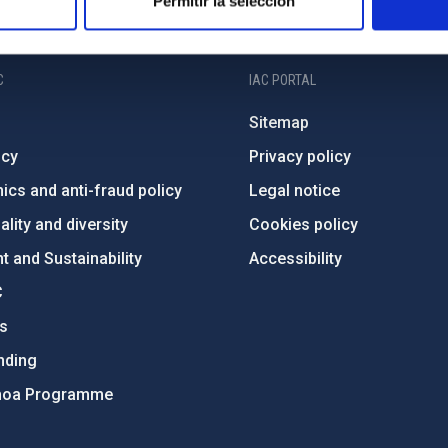
Permitir la selección
C
IAC PORTAL
Sitemap
ncy
Privacy policy
ics and anti-fraud policy
Legal notice
lity and diversity
Cookies policy
 and Sustainability
Accessibility
C
ts
nding
hoa Programme
s