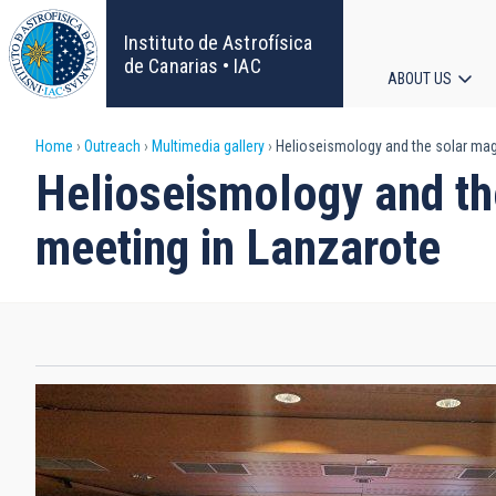
Skip
to
Instituto de Astrofísica
main
de Canarias • IAC
ABOUT US
content
Main
Breadcrumb
Home
Outreach
Multimedia gallery
Helioseismology and the solar mag
navigat
Helioseismology and th
meeting in Lanzarote