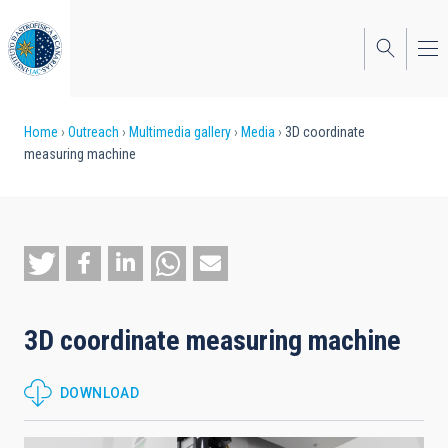
Skip
to
main
content
Breadcrumb
Home
Outreach
Multimedia gallery
Media
3D coordinate
measuring machine
3D coordinate measuring machine
DOWNLOAD