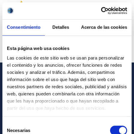
Consentimiento
Detalles
Acerca de las cookies
Esta página web usa cookies
Las cookies de este sitio web se usan para personalizar
el contenido y los anuncios, ofrecer funciones de redes
sociales y analizar el tráfico. Además, compartimos
información sobre el uso que haga del sitio web con
GENERAL INFORMATION
nuestros partners de redes sociales, publicidad y análisis
Contact
web, quienes pueden combinarla con otra información
que les haya proporcionado o que hayan recopilado a
How to get to the IAC
partir del uso que haya hecho de sus servicios.
List of personnel
Library
Selección
Necesarias
de
General register