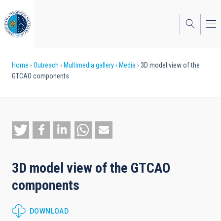
Skip
to
main
content
Breadcrumb
Home
Outreach
Multimedia gallery
Media
3D model view of the
GTCAO components
3D model view of the GTCAO
components
DOWNLOAD