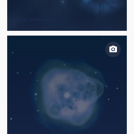
Galactic Archaeology
AUTHORED ON
SORT BY
ORDER