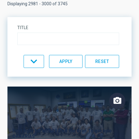
Displaying 2981 - 3000 of 3745
TITLE
TYPE
TOPIC
LINES OF RESEARCH
First light for MEGARA on the Gran Telescopio
CANARIAS