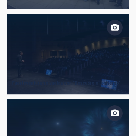
LINES OF INSTRUMENTATION
IACTEC LINES
ASTROPHYSICAL
Fuerteventura se vuelca con “Descubre el Universo”
INSTALLATION
FREE TAGS