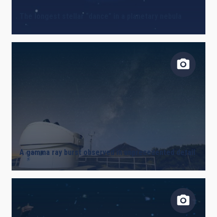
The longest stellar “dance” in a planetary nebula
A gamma ray burst observed in unprecedented detail