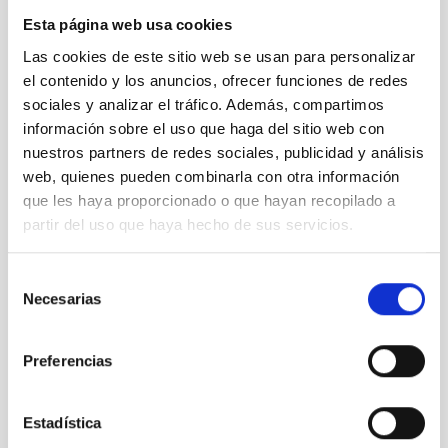
Esta página web usa cookies
Las cookies de este sitio web se usan para personalizar
el contenido y los anuncios, ofrecer funciones de redes
sociales y analizar el tráfico. Además, compartimos
información sobre el uso que haga del sitio web con
nuestros partners de redes sociales, publicidad y análisis
(02) Artistic representation of the planet Proxima b
orbiting its star, Proxima Centauri. Credit: Gabriel
web, quienes pueden combinarla con otra información
Pérez Díaz, SMM (IAC).
que les haya proporcionado o que hayan recopilado a
partir del uso que haya hecho de sus servicios.
Selección
Necesarias
de
consentimiento
Preferencias
Ro Cassiopeia size
Estadística