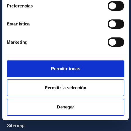
Preferencias
Legislation
Transparency
Estadística
Code of ethics and anti-fraud policy
Gender equality and diversity
Marketing
Environment and Sustainability
Forever IAC
IAC Projects
Permitir todas
External funding
Permitir la selección
Severo Ochoa Programme
IAC Friends
Denegar
IAC PORTAL
Sitemap