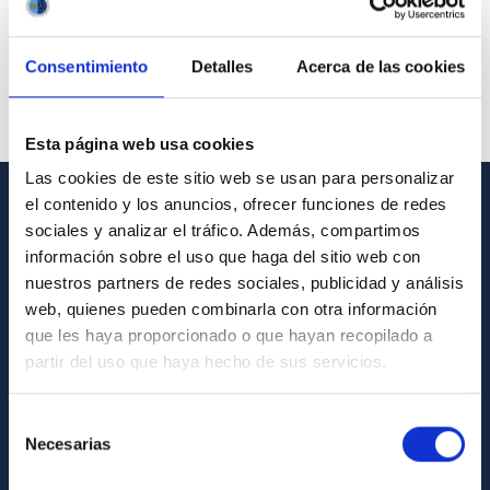
Consentimiento
Detalles
Acerca de las cookies
Esta página web usa cookies
Las cookies de este sitio web se usan para personalizar
el contenido y los anuncios, ofrecer funciones de redes
GENERAL INFORMATION
sociales y analizar el tráfico. Además, compartimos
información sobre el uso que haga del sitio web con
Contact
nuestros partners de redes sociales, publicidad y análisis
How to get to the IAC
web, quienes pueden combinarla con otra información
que les haya proporcionado o que hayan recopilado a
List of personnel
partir del uso que haya hecho de sus servicios.
Library
General register
Selección
Necesarias
de
consentimiento
ABOUT THE IAC