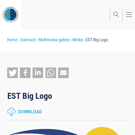
Skip
to
main
content
Breadcrumb
Home
Outreach
Multimedia gallery
Media
EST Big Logo
EST Big Logo
DOWNLOAD