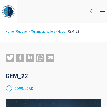
Skip
to
main
content
Breadcrumb
Home
Outreach
Multimedia gallery
Media
GEM_22
GEM_22
DOWNLOAD