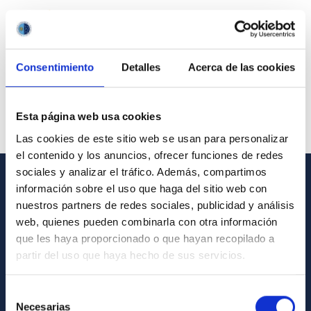
Consentimiento
Detalles
Acerca de las cookies
Esta página web usa cookies
Las cookies de este sitio web se usan para personalizar
el contenido y los anuncios, ofrecer funciones de redes
sociales y analizar el tráfico. Además, compartimos
información sobre el uso que haga del sitio web con
GENERAL INFORMATION
nuestros partners de redes sociales, publicidad y análisis
web, quienes pueden combinarla con otra información
Contact
que les haya proporcionado o que hayan recopilado a
How to get to the IAC
partir del uso que haya hecho de sus servicios.
List of personnel
Selección
Library
Necesarias
de