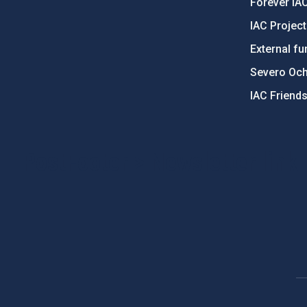
Forever IA
IAC Projec
External fu
Severo Oc
IAC Friend
PostFooter > Newsletter link