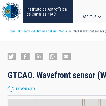
Skip
to
Instituto de Astrofísica
main
de Canarias • IAC
ABOUT US
content
Main
Breadcrumb
Home
Outreach
Multimedia gallery
Media
GTCAO. Wavefront sensor 
navigat
GTCAO. Wavefront sensor (
DOWNLOAD