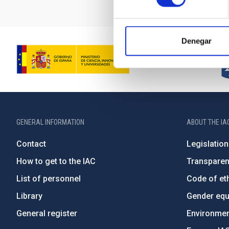
Denegar
GENERAL INFORMATION
ABOUT THE IA
Contact
Legislation
How to get to the IAC
Transpare
List of personnel
Code of eth
Library
Gender equa
General register
Environment