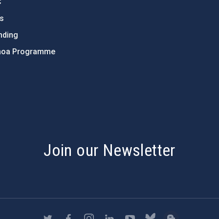
C
ts
nding
hoa Programme
s
Join our Newsletter