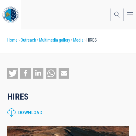
Skip
to
main
content
Breadcrumb
Home
Outreach
Multimedia gallery
Media
HIRES
HIRES
DOWNLOAD