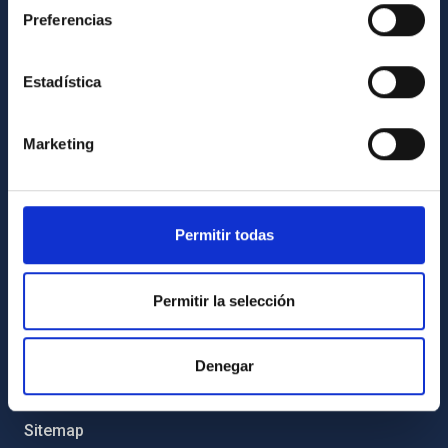
Preferencias
Legislation
Transparency
Estadística
Code of ethics and anti-fraud policy
Gender equality and diversity
Marketing
Environment and Sustainability
Forever IAC
IAC Projects
Permitir todas
External funding
Permitir la selección
Severo Ochoa Programme
IAC Friends
Denegar
IAC PORTAL
Sitemap