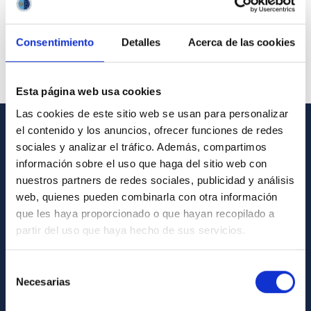
Consentimiento
Detalles
Acerca de las cookies
Esta página web usa cookies
Las cookies de este sitio web se usan para personalizar
el contenido y los anuncios, ofrecer funciones de redes
GENERAL INFORMATION
sociales y analizar el tráfico. Además, compartimos
información sobre el uso que haga del sitio web con
Contact
nuestros partners de redes sociales, publicidad y análisis
web, quienes pueden combinarla con otra información
How to get to the IAC
que les haya proporcionado o que hayan recopilado a
List of personnel
partir del uso que haya hecho de sus servicios.
Library
General register
Selección
Necesarias
de
consentimiento
ABOUT THE IAC