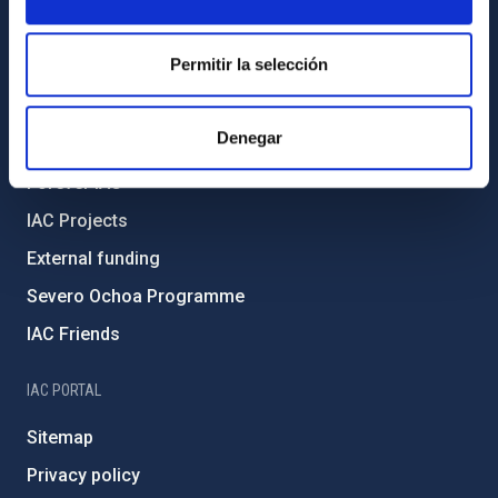
Transparency
Permitir la selección
Code of ethics and anti-fraud policy
Gender equality and diversity
Denegar
Environment and Sustainability
Forever IAC
IAC Projects
External funding
Severo Ochoa Programme
IAC Friends
IAC PORTAL
Sitemap
Privacy policy