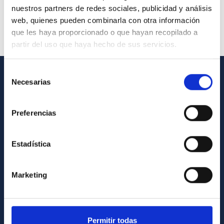
nuestros partners de redes sociales, publicidad y análisis
web, quienes pueden combinarla con otra información
que les haya proporcionado o que hayan recopilado a
partir del uso que haya hecho de sus servicios.
Selección
Necesarias
de
GENERAL INFORMATION
consentimiento
Contact
Preferencias
How to get to the IAC
List of personnel
Estadística
Library
General register
Marketing
ABOUT THE IAC
Permitir todas
Legislation