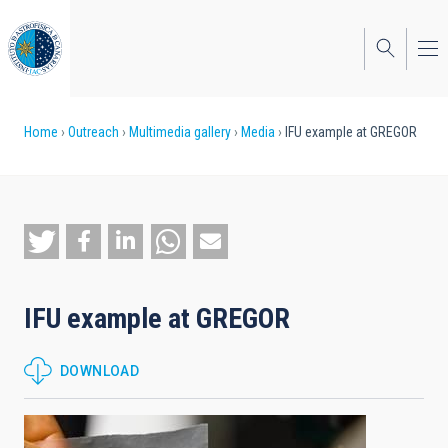
Skip
to
main
content
Breadcrumb
Home
Outreach
Multimedia gallery
Media
IFU example at GREGOR
IFU example at GREGOR
DOWNLOAD