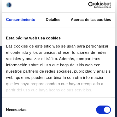
Consentimiento
Detalles
Acerca de las cookies
Esta página web usa cookies
Las cookies de este sitio web se usan para personalizar
el contenido y los anuncios, ofrecer funciones de redes
sociales y analizar el tráfico. Además, compartimos
GENERAL INFORMATION
información sobre el uso que haga del sitio web con
nuestros partners de redes sociales, publicidad y análisis
Contact
web, quienes pueden combinarla con otra información
How to get to the IAC
que les haya proporcionado o que hayan recopilado a
List of personnel
partir del uso que haya hecho de sus servicios.
Library
Selección
General register
Necesarias
de
consentimiento