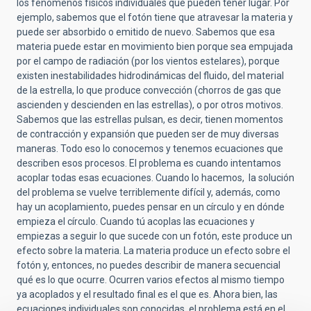
los fenómenos físicos individuales que pueden tener lugar. Por
ejemplo, sabemos que el fotón tiene que atravesar la materia y
puede ser absorbido o emitido de nuevo. Sabemos que esa
materia puede estar en movimiento bien porque sea empujada
por el campo de radiación (por los vientos estelares), porque
existen inestabilidades hidrodinámicas del fluido, del material
de la estrella, lo que produce convección (chorros de gas que
ascienden y descienden en las estrellas), o por otros motivos.
Sabemos que las estrellas pulsan, es decir, tienen momentos
de contracción y expansión que pueden ser de muy diversas
maneras. Todo eso lo conocemos y tenemos ecuaciones que
describen esos procesos. El problema es cuando intentamos
acoplar todas esas ecuaciones. Cuando lo hacemos, la solución
del problema se vuelve terriblemente difícil y, además, como
hay un acoplamiento, puedes pensar en un círculo y en dónde
empieza el círculo. Cuando tú acoplas las ecuaciones y
empiezas a seguir lo que sucede con un fotón, este produce un
efecto sobre la materia. La materia produce un efecto sobre el
fotón y, entonces, no puedes describir de manera secuencial
qué es lo que ocurre. Ocurren varios efectos al mismo tiempo
ya acoplados y el resultado final es el que es. Ahora bien, las
ecuaciones individuales son conocidas, el problema está en el