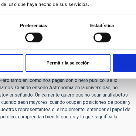
tienen nada que ver con la Ciencia, sino con las
r del uso que haya hecho de sus servicios.
ía sucedido si yo fuera un hombre.
onomía?
Preferencias
Estadística
acer algo diferente. Disfruto asesorando a los estudiantes,
 carreras y pensando en todas estas ideas científicas cada
eces, tengo que viajar y es emocionante conocer gente nueva
ociedad?
Permitir la selección
n a la mayoría de la comunidad científica y considero que el
Pero también, como nos pagan con dinero público, se lo
namos. Cuando enseño Astronomía en la universidad, no
stoy enseñando. Únicamente quiero que no sean analfabetos
ue cuando sean mayores, cuando ocupen posiciones de poder y
a nuestros representantes o, simplemente, entender el papel de
úblico, comprendan bien lo que es y lo que significa la