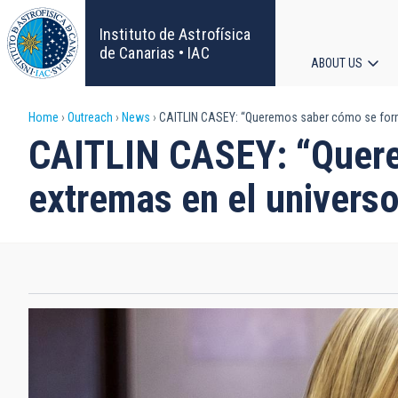
Skip
to
Instituto de Astrofísica
main
de Canarias • IAC
ABOUT US
content
Main
Breadcrumb
Home
Outreach
News
CAITLIN CASEY: “Queremos saber cómo se formar
navigat
CAITLIN CASEY: “Quere
extremas en el universo