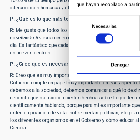
10-20% de tu tiempo pensando en estos otros temas que no 
que hayan recopilado a parti
interacciones humanas y el hecho de que sabía que no habr
P: ¿Qué es lo que más te gusta de tu trabajo y la Astr
Selección
Necesarias
de
R:
Me gusta que todos los días puedo ser creativa y puedo h
consentimiento
enseñando Astronomía en el aula, ayudando a otros con sus
día. Es fantástico que cada día sea nuevo y diferente. A v
en nuevos centros.
P: ¿Cree que es necesario comunicar la ciencia a la s
Denegar
R:
Creo que es muy importante. Los fondos públicos financia
Gobierno cumple un papel muy importante en ese aspecto. 
debemos a la sociedad, debemos comunicar a qué lo desti
necesito que memoricen ciertos hechos sobre lo que les e
científicamente hablando, porque para mí es importante q
estén en posición de votar sobre ciertas políticas, elegir 
los diferentes organismos en el Gobierno y cómo educar al p
Ciencia.