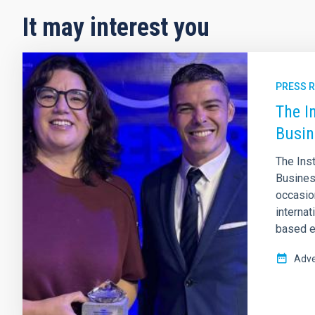
It may interest you
PRESS 
The I
Busin
The Ins
Business
occasion
internat
based e
Adve