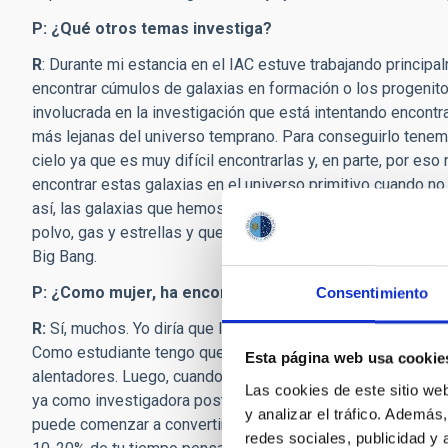
P: ¿Qué otros temas investiga?
R
: Durante mi estancia en el IAC estuve trabajando princip
encontrar cúmulos de galaxias en formación o los progenit
involucrada en la investigación que está intentando encontra
más lejanas del universo temprano. Para conseguirlo tenem
cielo ya que es muy difícil encontrarlas y, en parte, por es
encontrar estas galaxias en el universo primitivo cuando n
así, las galaxias que hemos encontrado son muy extremas
polvo, gas y estrellas y queremos saber cómo pudo suced
Big Bang.
P: ¿Como mujer, ha encontrado algún obstáculo durant
Consentimiento
R:
Sí, muchos. Yo diría que la mayoría de los obstáculos q
Como estudiante tengo que decir que todos los mentores y
Esta página web usa cookie
alentadores. Luego, cuando empecé a ser más independiente
Las cookies de este sitio we
ya como investigadora postdoctoral tuve que lidiar con mu
y analizar el tráfico. Ademá
puede comenzar a convertirse en una carga sobre tu trabajo,
redes sociales, publicidad y