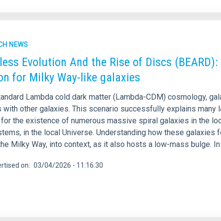
CH NEWS
less Evolution And the Rise of Discs (BEARD): I
ion for Milky Way-like galaxies
standard Lambda cold dark matter (Lambda-CDM) cosmology, galax
with other galaxies. This scenario successfully explains many la
for the existence of numerous massive spiral galaxies in the loc
stems, in the local Universe. Understanding how these galaxies f
the Milky Way, into context, as it also hosts a low-mass bulge. I
rtised on
03/04/2026 - 11:16:30