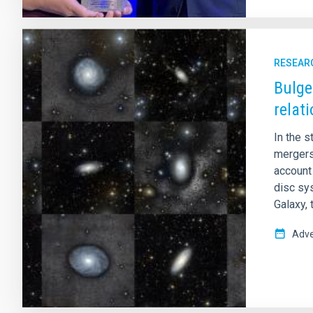
RESEAR
Bulge
relat
In the 
mergers 
account 
disc sy
Galaxy, 
Adve