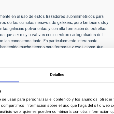
almente en el uso de estos trazadores submilimétricos para
ores de los cúmulos masivos de galaxias, pero también estoy
r las galaxias polvorientas y con alta formación de estrellas
os que ser muy creativos con nuestros cartografiados del
o no las conocemos tanto. Es particularmente interesante
o han tenido mucho tiempo para formarse y evolucionar. Aun
 en comparación con galaxias más comunes. Tienen mucho
er todo eso en menos de mil millones de años después del
e su formación o carrera investigadora?
Detalles
ue he encontrado fueron a medida que iba promocionando.
 profesores que tuve fueron muy positivos y muy
s
, me di cuenta de que había más obstáculos. En particular,
b se usan para personalizar el contenido y los anuncios, ofrecer
cho acoso, además de formas más indirectas o sutiles, lo que
s, compartimos información sobre el uso que haga del sitio web 
 tu productividad y tu creatividad cuando tienes que gastar un
 análisis web, quienes pueden combinarla con otra información q