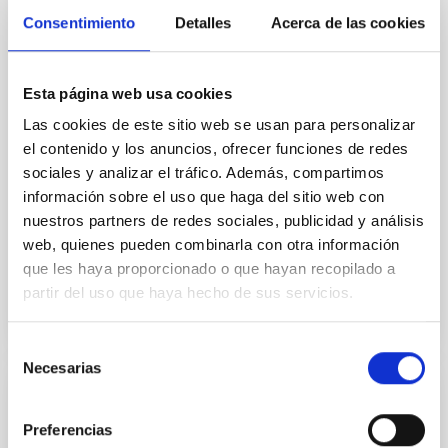
Tenerife Science and Technology Park. The event
Consentimiento
Detalles
Acerca de las cookies
brought together representatives from Spain’s
leading public institutions in the field of quantum
technologies, consolidating the coordinated efforts
Esta página web usa cookies
undertaken within this strategic initiative. On
Las cookies de este sitio web se usan para personalizar
Tuesday, 10 February, the programme addressed the
Hub’s strategic vision within the national and
el contenido y los anuncios, ofrecer funciones de redes
European context, highlighting its alignment with
sociales y analizar el tráfico. Además, compartimos
Spain’s Quantum Technologies Strategy (2025–
información sobre el uso que haga del sitio web con
2030) and with
nuestros partners de redes sociales, publicidad y análisis
web, quienes pueden combinarla con otra información
Advertised on
02/17/2026 - 07:56:14
que les haya proporcionado o que hayan recopilado a
partir del uso que haya hecho de sus servicios.
Selección
Necesarias
de
consentimiento
PRESS RELEASE
Preferencias
Robert P. Kirshner, Executive Director of