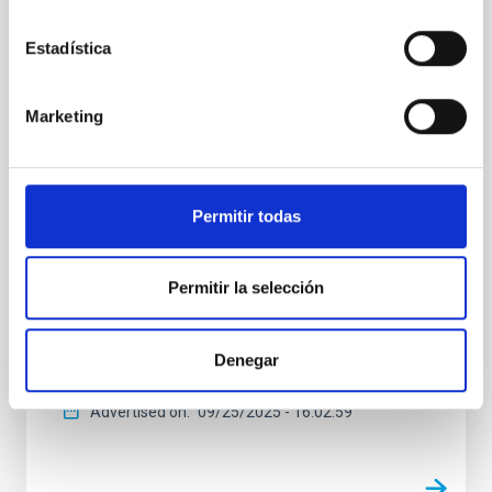
the TMT International Observatory, visits
the IAC and gives a colloquium on the
Estadística
Thirty Meter Telescope
The Instituto de Astrofísica de Canarias (IAC) has
Marketing
received a visit from Robert P. Kirshner, Executive
Director of the Thirty Meter Telescope International
Observatory (TIO) . During his stay at the IAC
headquarters in La Laguna, he was welcomed by the
Permitir todas
center’s director, Valentín Martínez Pillet, and by the
deputy director, Eva Villaver Sobrino, along with other
members of the research institute. During his visit, he
Permitir la selección
was able to learn firsthand about the institution’s
scientific and technological capabilities and gave a
colloquium titled The Thirty Meter Telescope and
Denegar
Science of the Future
Advertised on
09/25/2025 - 16:02:59