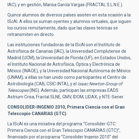
IAC); y en gestión, Marisa García Vargas (FRACTAL S.L.N.E.).
Quince alumnos de diversos países asisten en esta ocasión a la
IScAI. A ellos se suman oyentes y alumnos virtuales, que siguen
los cursos remotamente, dado que las clases teóricas se
retransmiten en directo.
Las instituciones fundadoras de la IScAI son el Instituto de
Astrofísica de Canarias (IAC), la Universidad Complutense de
Madrid (UCM), la Universidad de Florida (UF), en Estados Unidos,
el Instituto Nacional de Astrofísica, Óptica y Electrónica de
México (INAOE), y la Universidad Nacional Autónoma de México
(UNAM); a ellas se han unido como participantes el Centro de
Astrobiología (CAB, CSIC-INTA), y el
Isaac Newton Group of
Telescopes
(ING). Además, participan las empresas EADS
Astrium Crisa, Fractal SLNE, GMV, IDOM, LIDAX, y NTE-Sener.
CONSOLIDER-INGENIO 2010,
Primera Ciencia con el Gran
Telescopio CANARIAS (GTC)
La IScAI es una iniciativa del programa “Consolider-GTC:
Primera Ciencia con el Gran Telescopio CANARIAS (GTC)”,
financiado por el programa “Consolider Ingenio 2010” del