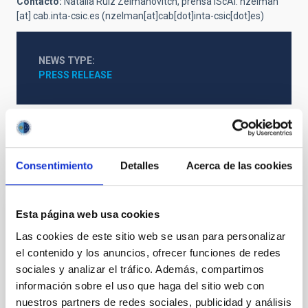
Contacto:
Natalia Ruiz Zelmanovitch, prensa IScAI:
nzelman
[at]
cab.inta-csic.es
(nzelman[at]cab[dot]inta-csic[dot]es)
NEWS TYPE
PRESS RELEASE
Consentimiento
Detalles
Acerca de las cookies
It may interest you
Esta página web usa cookies
PRESS RELEASE
Las cookies de este sitio web se usan para personalizar
The IAC wins the third ERC European
el contenido y los anuncios, ofrecer funciones de redes
Council 2025 grant with a project about the
sociales y analizar el tráfico. Además, compartimos
first stars in the Universe
información sobre el uso que haga del sitio web con
nuestros partners de redes sociales, publicidad y análisis
IAC researcher David Aguado has obtained a