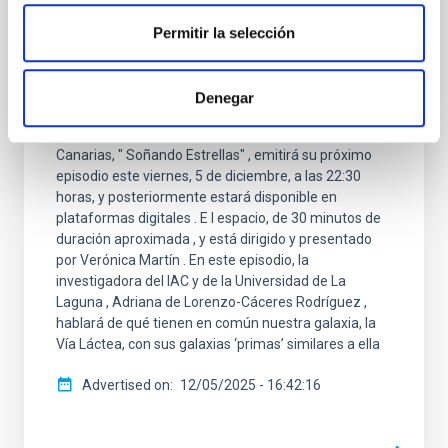
¿Qué tienen en común la Vía Láctea con
Permitir la selección
sus galaxias ‘primas’? Descúbrelo esta
semana en "Soñando Estrellas"
Denegar
El programa de divulgación científica del Instituto de
Astrofísica de Canarias (IAC) en La Radio de
Canarias, " Soñando Estrellas" , emitirá su próximo
episodio este viernes, 5 de diciembre, a las 22:30
horas, y posteriormente estará disponible en
plataformas digitales . E l espacio, de 30 minutos de
duración aproximada , y está dirigido y presentado
por Verónica Martín . En este episodio, la
investigadora del IAC y de la Universidad de La
Laguna , Adriana de Lorenzo-Cáceres Rodríguez ,
hablará de qué tienen en común nuestra galaxia, la
Vía Láctea, con sus galaxias ‘primas’ similares a ella
Advertised on
12/05/2025 - 16:42:16