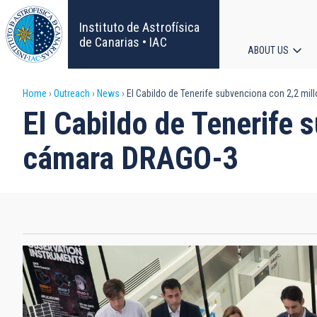
Skip
to
Instituto de Astrofísica
main
de Canarias • IAC
ABOUT US
content
Main
Breadcrumb
Home
Outreach
News
El Cabildo de Tenerife subvenciona con 2,2 mil
navigat
El Cabildo de Tenerife 
cámara DRAGO-3