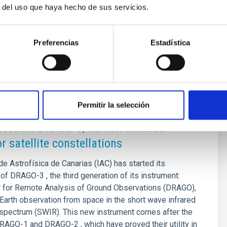
r del uso que haya hecho de sus servicios.
Preferencias
Estadística
Permitir la selección
SE
resents DRAGO-3, its new infrared
r satellite constellations
de Astrofísica de Canarias (IAC) has started its
f DRAGO-3 , the third generation of its instrument:
 for Remote Analysis of Ground Observations (DRAGO),
Earth observation from space in the short wave infrared
 spectrum (SWIR). This new instrument comes after the
AGO-1 and DRAGO-2 , which have proved their utility in