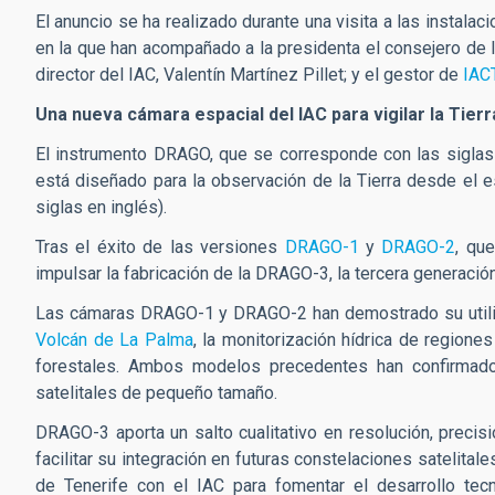
El anuncio se ha realizado durante una visita a las instala
en la que han acompañado a la presidenta el consejero de I
director del IAC, Valentín Martínez Pillet; y el gestor de
IAC
Una nueva cámara espacial del IAC para vigilar la Tierr
El instrumento DRAGO, que se corresponde con las sigla
está diseñado para la observación de la Tierra desde el e
siglas en inglés).
Tras el éxito de las versiones
DRAGO-1
y
DRAGO-2
, qu
impulsar la fabricación de la DRAGO-3, la tercera generación
Las cámaras DRAGO-1 y DRAGO-2 han demostrado su utilid
Volcán de La Palma
, la monitorización hídrica de regione
forestales. Ambos modelos precedentes han confirmado
satelitales de pequeño tamaño.
DRAGO-3 aporta un salto cualitativo en resolución, precisi
facilitar su integración en futuras constelaciones satelitale
de Tenerife con el IAC para fomentar el desarrollo tecno