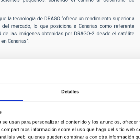
que la tecnología de DRAGO “ofrece un rendimiento superior a
s del mercado, lo que posiciona a Canarias como referente
ad de las imágenes obtenidas por DRAGO-2 desde el satélite
en Canarias”.
Detalles
pace
f optical payloads for micro-satellites for Earth
s
rom low orbits.
b se usan para personalizar el contenido y los anuncios, ofrecer
s, compartimos información sobre el uso que haga del sitio web 
s
 análisis web, quienes pueden combinarla con otra información q