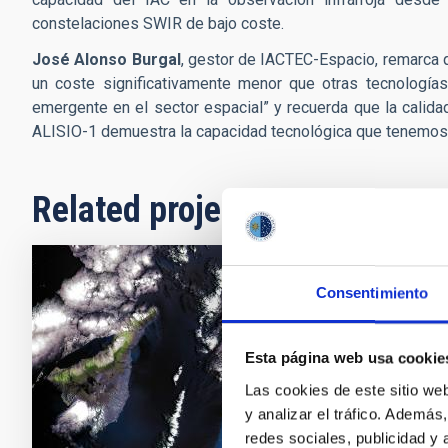
constelaciones SWIR de bajo coste.
José Alonso Burgal
, gestor de IACTEC-Espacio, remarca 
un coste significativamente menor que otras tecnología
emergente en el sector espacial” y recuerda que la calid
ALISIO-1 demuestra la capacidad tecnológica que tenemos 
Related projects
Consentimiento
IACTEC S
Development o
Esta página web usa cookie
observation f
Las cookies de este sitio we
y analizar el tráfico. Ademá
In progres
redes sociales, publicidad y