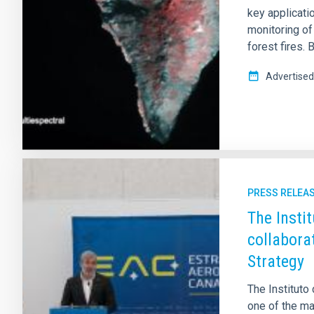
key applicati
monitoring of
forest fires.
Advertised
PRESS RELEA
The Insti
collabora
Strategy
The Instituto 
one of the ma