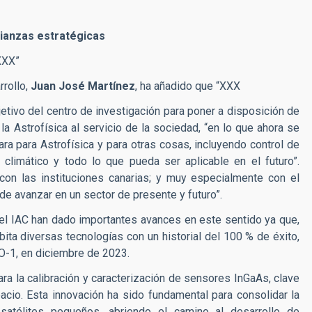
lianzas estratégicas
XXX”
rrollo,
Juan José Martínez
, ha añadido que “XXX
jetivo del centro de investigación para poner a disposición de
la Astrofísica al servicio de la sociedad, “en lo que ahora se
ra para Astrofísica y para otras cosas, incluyendo control de
 climático y todo lo que pueda ser aplicable en el futuro”.
on las instituciones canarias; y muy especialmente con el
de avanzar en un sector de presente y futuro”.
el IAC han dado importantes avances en este sentido ya que,
bita diversas tecnologías con un historial del 100 % de éxito,
IO-1, en diciembre de 2023.
ra la calibración y caracterización de sensores InGaAs, clave
acio. Esta innovación ha sido fundamental para consolidar la
satélites pequeños, abriendo el camino al desarrollo de