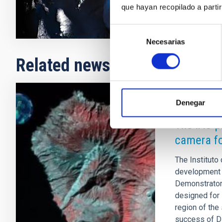
que hayan recopilado a parti
Selección
Necesarias
de
consentimiento
Related news
Denegar
PRESS RELEA
The IAC p
camera fo
The Instituto 
development o
Demonstrator
designed for 
region of the
success of DR