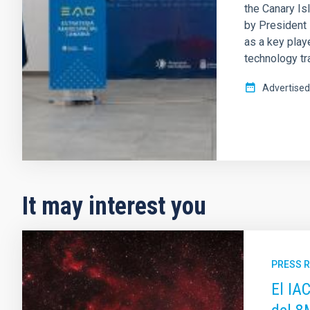
the Canary I
by President 
as a key playe
technology tr
Advertised
It may interest you
PRESS 
El IA