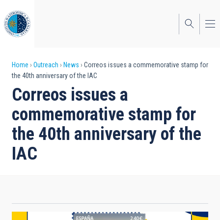
Skip
to
main
content
Breadcrumb
Home
Outreach
News
Correos issues a commemorative stamp for
the 40th anniversary of the IAC
Correos issues a
commemorative stamp for
the 40th anniversary of the
IAC