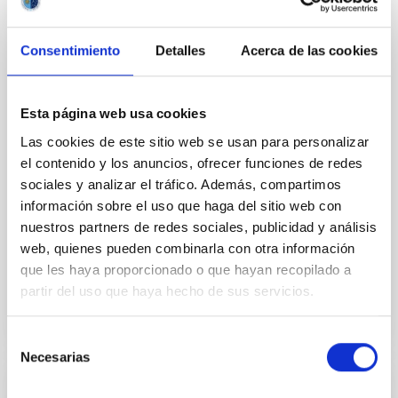
El ciclo de charlas divulgativas " Del Cielo a la Tesis",
impulsado por el estudiantado predoctoral del
Consentimiento
Detalles
Acerca de las cookies
Instituto de Astrofísica de Canarias (IAC) y la
Universidad de La Laguna (ULL) para acercar la
investigación astrofísica a la ciudadanía, celebrará
una nueva sesión el próximo jueves 21 de mayo a las
Esta página web usa cookies
17:00 horas en el Museo de la Ciencia y el Cosmos,
Las cookies de este sitio web se usan para personalizar
del Organismo Autónomo de Museos y Centros del
el contenido y los anuncios, ofrecer funciones de redes
Cabildo de Tenerife. La jornada volverá a contar con
sociales y analizar el tráfico. Además, compartimos
el formato habitual de dos charlas divulgativas de 30
información sobre el uso que haga del sitio web con
minutos cada una, en las que el público podrá
descubrir, por un lado, cómo se estudia la
nuestros partners de redes sociales, publicidad y análisis
web, quienes pueden combinarla con otra información
Advertised on
05/19/2026 - 16:17:41
que les haya proporcionado o que hayan recopilado a
partir del uso que haya hecho de sus servicios.
Selección
Necesarias
de
consentimiento
PRESS RELEASE