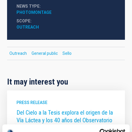
NEWS TYPE
PHOTOMONTAGE
SCOPE
OUTREACH
Outreach
General public
Sello
It may interest you
PRESS RELEASE
Del Cielo a la Tesis explora el origen de la
Vía Láctea y los 40 años del Observatorio
del Teide en una nueva sesión divulgativa