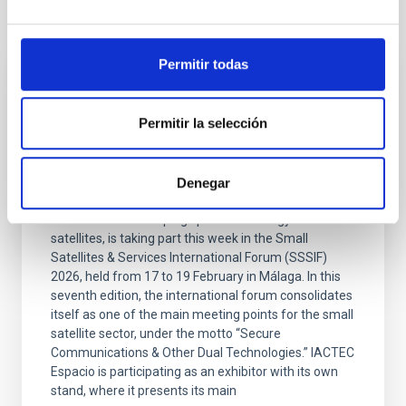
It may interest you
Permitir todas
PRESS RELEASE
The IAC promotes its space technology at
Permitir la selección
the international SSSIF 2026 forum
The team from IACTEC Espacio, the department of
Denegar
the Instituto de Astrofísica de Canarias (IAC)
dedicated to developing space technology for small
satellites, is taking part this week in the Small
Satellites & Services International Forum (SSSIF)
2026, held from 17 to 19 February in Málaga. In this
seventh edition, the international forum consolidates
itself as one of the main meeting points for the small
satellite sector, under the motto “Secure
Communications & Other Dual Technologies.” IACTEC
Espacio is participating as an exhibitor with its own
stand, where it presents its main