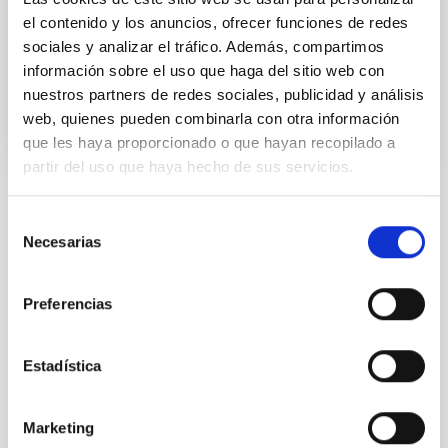
series of talks "From the Sky to the Thesis" to bring
el contenido y los anuncios, ofrecer funciones de redes
astrophysics closer to the public
sociales y analizar el tráfico. Además, compartimos
información sobre el uso que haga del sitio web con
Advertised on
07/17/2025 - 14:29:20
nuestros partners de redes sociales, publicidad y análisis
web, quienes pueden combinarla con otra información
que les haya proporcionado o que hayan recopilado a
partir del uso que haya hecho de sus servicios.
Selección
NEWS TYPE
Necesarias
de
PRESS RELEASE
consentimiento
SCOPE
OUTREACH
Preferencias
Estadística
Outreach
Marketing