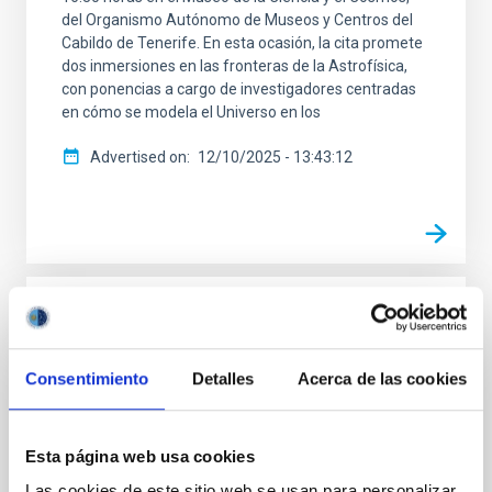
del Organismo Autónomo de Museos y Centros del
Cabildo de Tenerife. En esta ocasión, la cita promete
dos inmersiones en las fronteras de la Astrofísica,
con ponencias a cargo de investigadores centradas
en cómo se modela el Universo en los
Advertised on
12/10/2025 - 13:43:12
PRESS RELEASE
The Museo de la Ciencia y el Cosmos
Consentimiento
Detalles
Acerca de las cookies
hosts the series of talks "From the Sky to
the Thesis" to bring astrophysics closer to
the public
Esta página web usa cookies
The Museum of Science and the Cosmos hosts the
Las cookies de este sitio web se usan para personalizar