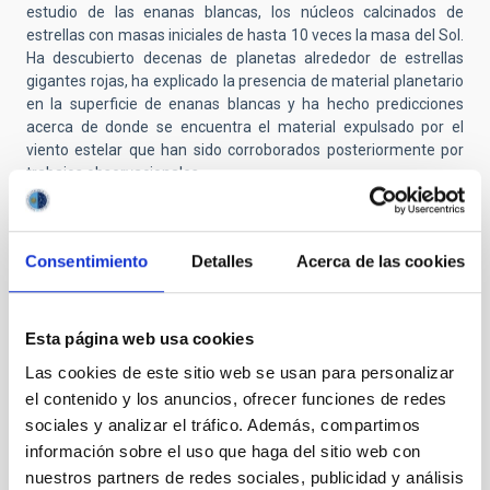
estudio de las enanas blancas, los núcleos calcinados de
estrellas con masas iniciales de hasta 10 veces la masa del Sol.
Ha descubierto decenas de planetas alrededor de estrellas
gigantes rojas, ha explicado la presencia de material planetario
en la superficie de enanas blancas y ha hecho predicciones
acerca de donde se encuentra el material expulsado por el
viento estelar que han sido corroborados posteriormente por
trabajos observacionales.
Ha recibido el premio a la mejor tesis doctoral 2001-2002 en
astronomía por la Sociedad Española de Astronomía y un
premio del director del Hubble por su participación en la
Consentimiento
Detalles
Acerca de las cookies
recuperación de operaciones del telescopio Hubble tras el fallo
de una de sus cámaras. En España ha recibido el premio de
investigación 2023 de la Sociedad Geográfica Española y el
Esta página web usa cookies
reconocimiento a su labor divulgadora en la carrera de la mujer
de Madrid 2024.
Las cookies de este sitio web se usan para personalizar
el contenido y los anuncios, ofrecer funciones de redes
Como miembro de la plantilla de la Agencia Espacial Europea
sociales y analizar el tráfico. Además, compartimos
en el STScl pertenecía a la división de política científica donde
información sobre el uso que haga del sitio web con
ha sido responsable del tiempo de director y de los comités de
asignación de tiempo entre otras responsabilidades. Ha
nuestros partners de redes sociales, publicidad y análisis