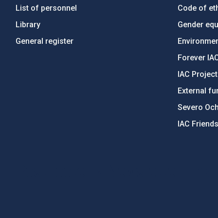
List of personnel
Code of eth
Library
Gender equa
General register
Environment
Forever IA
IAC Projec
External fu
Severo Oc
IAC Friend
PostFooter > Newsletter link