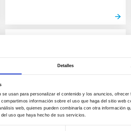
NEWS
The IAC celebrates the 16th
edition of ‘Our Science Day’, an
Detalles
internal meeting to share
scientific and technological
s
advances
b se usan para personalizar el contenido y los anuncios, ofrecer
s, compartimos información sobre el uso que haga del sitio web 
The Instituto de Astrofísica de Canarias (IAC)
 análisis web, quienes pueden combinarla con otra información q
today held the 16th edition of the ‘Our Science
r del uso que haya hecho de sus servicios.
Day’, an annual internal event which brought
together its...