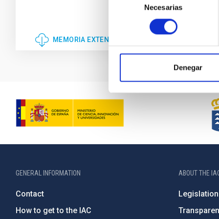
Necesarias
de
consentimiento
MEMORIA EXTENSA 2021 - NUEVA.PDF
Denegar
GENERAL INFORMATION
ABOUT THE IA
Contact
Legislation
How to get to the IAC
Transpare