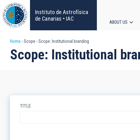
Skip
to
Instituto de Astrofísica
main
de Canarias • IAC
ABOUT US
content
Main
Breadcrumb
Home
Scope
Scope: Institutional branding
navigat
Scope: Institutional bra
TITLE