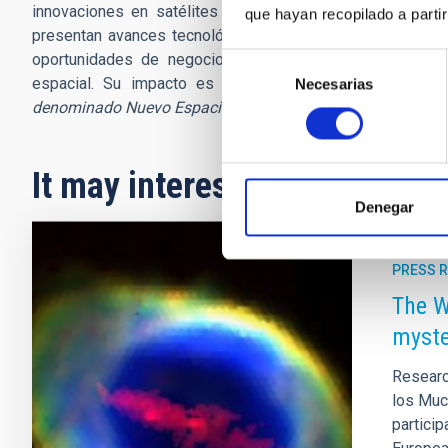
innovaciones en satélites pequeños y sus aplicaciones.
que hayan recopilado a parti
presentan avances tecnológicos, se fortalecen colaboraci
oportunidades de negocio en ámbitos como la observaci
Selección
espacial. Su impacto es fundamental para el desarrollo
Necesarias
de
denominado Nuevo Espacio
y fomentando la creación de so
consentimiento
It may interest you
Denegar
PRESS 
The W
myste
Researc
los Muc
partici