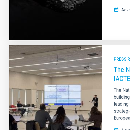
Adve
PRESS 
The N
IACT
The Nat
buildin
leading 
strategi
Europea