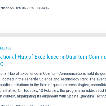
rtised on
09/18/2025 - 14:34:42
RELEASE
ational Hub of Excellence in Quantum Commun
EC
ional Hub of Excellence in Quantum Communications held its gen
g, located in the Tenerife Science and Technology Park. The even
public institutions in the field of quantum technologies, consolid
c initiative. On Tuesday, 10 February, the programme addressed th
n context, highlighting its alignment with Spain’s Quantum Tech