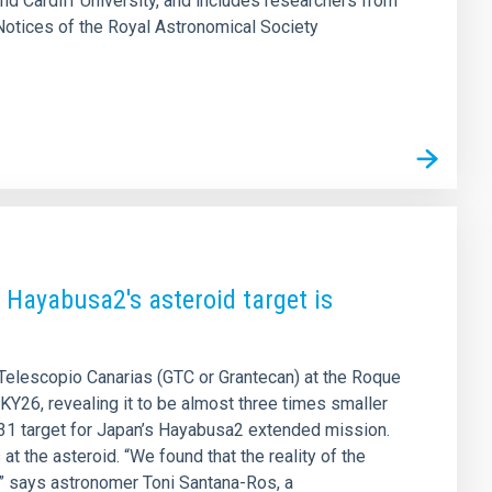
d Cardiff University, and includes researchers from
y Notices of the Royal Astronomical Society
 Hayabusa2's asteroid target is
Telescopio Canarias (GTC or Grantecan) at the Roque
Y26, revealing it to be almost three times smaller
2031 target for Japan’s Hayabusa2 extended mission.
t the asteroid. “We found that the reality of the
,” says astronomer Toni Santana-Ros, a