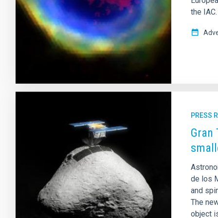
Europea
the IAC.
Adve
PRESS 
Gran 
small
Astrono
de los 
and spi
The new 
object 