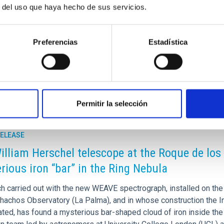
 Este foro es un punto de encuentro estratégico donde se
r del uso que haya hecho de sus servicios.
ones entre el sector público y privado y se exploran nuevas
ón de la Tierra, las telecomunicaciones y la exploración
 de la industria espacial, impulsando el crecimiento del
Preferencias
Estadística
luciones innovadoras para los desafíos globales.
Permitir la selección
RELEASE
illiam Herschel telescope at the Roque de lo
rious iron “bar” in the Ring Nebula
h carried out with the new WEAVE spectrograph, installed on th
hachos Observatory (La Palma), and in whose construction the Ins
pated, has found a mysterious bar-shaped cloud of iron inside th