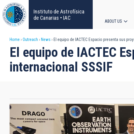
Skip
to
Instituto de Astrofísica
main
de Canarias • IAC
ABOUT US
content
Main
Breadcrumb
Home
Outreach
News
El equipo de IACTEC Espacio presenta sus proye
navigat
El equipo de IACTEC Esp
internacional SSSIF