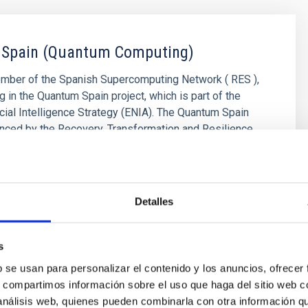
Spain (Quantum Computing)
ember of the Spanish Supercomputing Network ( RES ),
ng in the Quantum Spain project, which is part of the
ficial Intelligence Strategy (ENIA). The Quantum Spain
nanced by the Recovery, Transformation and Resilience
 aimed at creating a true quantum ecosystem in Spain,
ende Prieto
Detalles
s
b se usan para personalizar el contenido y los anuncios, ofrecer
s, compartimos información sobre el uso que haga del sitio web 
 análisis web, quienes pueden combinarla con otra información q