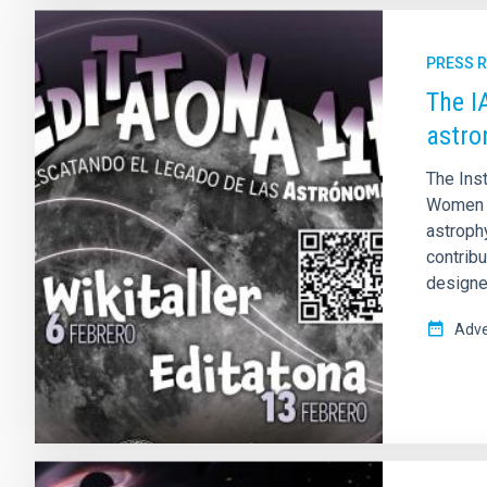
PRESS 
The I
astro
The Inst
Women a
astrophy
contrib
designed
Adve