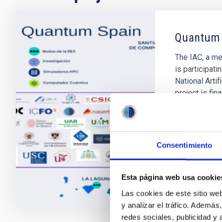
Quantum 
The IAC, a m
is participati
National Arti
project is fi
Plan ( PRTR )
driven by
Carlos
All
Consentimiento
Closed
Esta página web usa cookie
Las cookies de este sitio we
y analizar el tráfico. Ademá
redes sociales, publicidad y