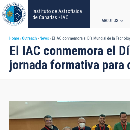
Skip
to
Instituto de Astrofísica
main
de Canarias • IAC
ABOUT US
content
Main
Breadcrumb
Home
Outreach
News
El IAC conmemora el Día Mundial de la Tecnolo
navigat
El IAC conmemora el Dí
jornada formativa para