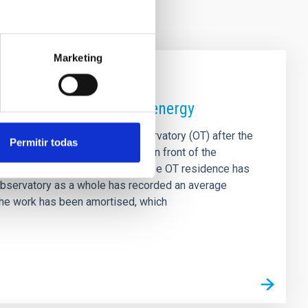
Marketing
mption thanks to solar energy
energy savings at the Teide Observatory (OT) after the
Permitir todas
anels in the solar farm located in front of the
 and the same period in 2025, the OT residence has
 observatory as a whole has recorded an average
f the work has been amortised, which