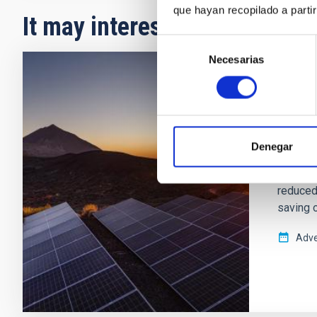
que hayan recopilado a parti
It may interest you
Selección
Necesarias
de
consentimiento
PHOTO
The T
The Inst
Denegar
installa
residen
reduced
saving o
Adve