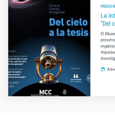
PRESS 
La in
“Del 
El Muse
próximo 
organiza
impulsa
investi
Adve