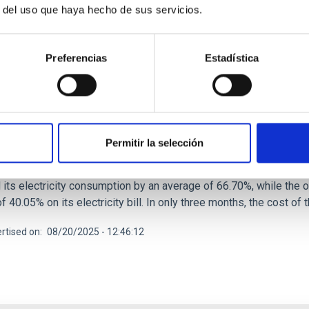
r del uso que haya hecho de sus servicios.
Preferencias
Estadística
MONTAGE
eide Observatory reduces its electricity consu
ituto de Astrofísica de Canarias (IAC) has achieved significant 
Permitir la selección
tion, at the end of December 2024, of a total of 100 photovoltaic p
ce. According to comparative data between January to June 2024
 its electricity consumption by an average of 66.70%, while the
f 40.05% on its electricity bill. In only three months, the cost o
rtised on
08/20/2025 - 12:46:12