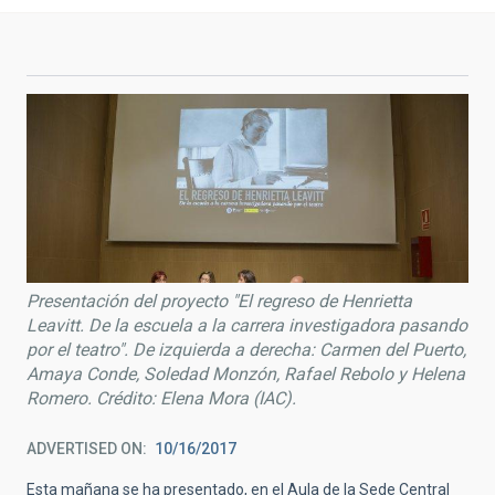
Presentación del proyecto "El regreso de Henrietta
Leavitt. De la escuela a la carrera investigadora pasando
por el teatro". De izquierda a derecha: Carmen del Puerto,
Amaya Conde, Soledad Monzón, Rafael Rebolo y Helena
Romero. Crédito: Elena Mora (IAC).
ADVERTISED ON
10/16/2017
Esta mañana se ha presentado, en el Aula de la Sede Central