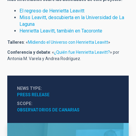
El regreso de Henrietta Leavitt
Miss Leavitt, descubierta en la Universidad de La
Laguna
Henrietta Leavitt, también en Tacoronte
Talleres
: «
Midiendo el Universo con Henrietta Leavitt
»
Conferencia y debate
: «
¿Quién fue Henrietta Leavitt?
» por
Antonia M. Varela y Andrea Rodríguez.
NEWS TYPE
PRESS RELEASE
SCOPE
OBSERVATORIOS DE CANARIAS