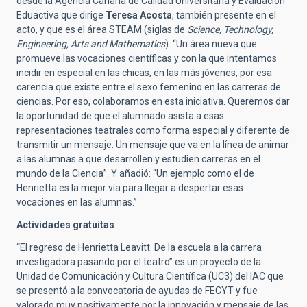
desde la Agencia Canaria de Calidad Universitaria y Evaluación
Eduactiva que dirige
Teresa Acosta
, también presente en el
acto, y que es el área STEAM (siglas de
Science, Technology,
Engineering, Arts and Mathematics
). “Un área nueva que
promueve las vocaciones científicas y con la que intentamos
incidir en especial en las chicas, en las más jóvenes, por esa
carencia que existe entre el sexo femenino en las carreras de
ciencias. Por eso, colaboramos en esta iniciativa. Queremos dar
la oportunidad de que el alumnado asista a esas
representaciones teatrales como forma especial y diferente de
transmitir un mensaje. Un mensaje que va en la línea de animar
a las alumnas a que desarrollen y estudien carreras en el
mundo de la Ciencia”. Y añadió: “Un ejemplo como el de
Henrietta es la mejor vía para llegar a despertar esas
vocaciones en las alumnas.”
Actividades gratuitas
“El regreso de Henrietta Leavitt. De la escuela a la carrera
investigadora pasando por el teatro” es un proyecto de la
Unidad de Comunicación y Cultura Científica (UC3) del IAC que
se presentó a la convocatoria de ayudas de FECYT y fue
valorado muy positivamente por la innovación y mensaje de las