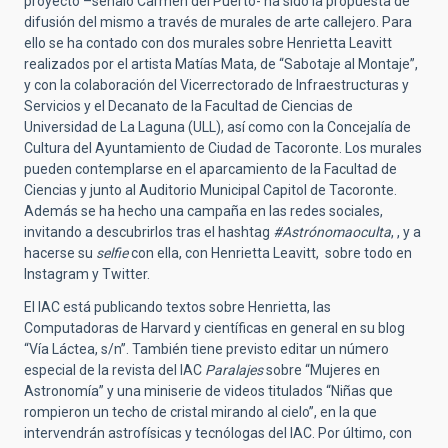
proyecto –señaló Carmen del Puerto- ha sido la propuesta de
difusión del mismo a través de murales de arte callejero. Para
ello se ha contado con dos murales sobre Henrietta Leavitt
realizados por el artista Matías Mata, de “Sabotaje al Montaje”,
y con la colaboración del Vicerrectorado de Infraestructuras y
Servicios y el Decanato de la Facultad de Ciencias de
Universidad de La Laguna (ULL), así como con la Concejalía de
Cultura del Ayuntamiento de Ciudad de Tacoronte. Los murales
pueden contemplarse en el aparcamiento de la Facultad de
Ciencias y junto al Auditorio Municipal Capitol de Tacoronte.
Además se ha hecho una campaña en las redes sociales,
invitando a descubrirlos tras el hashtag
#Astrónomaoculta
, , y a
hacerse su
selfie
con ella, con Henrietta Leavitt, sobre todo en
Instagram y Twitter.
El IAC está publicando textos sobre Henrietta, las
Computadoras de Harvard y científicas en general en su blog
“Vía Láctea, s/n”. También tiene previsto editar un número
especial de la revista del IAC
Paralajes
sobre “Mujeres en
Astronomía” y una miniserie de videos titulados “Niñas que
rompieron un techo de cristal mirando al cielo”, en la que
intervendrán astrofísicas y tecnólogas del IAC. Por último, con