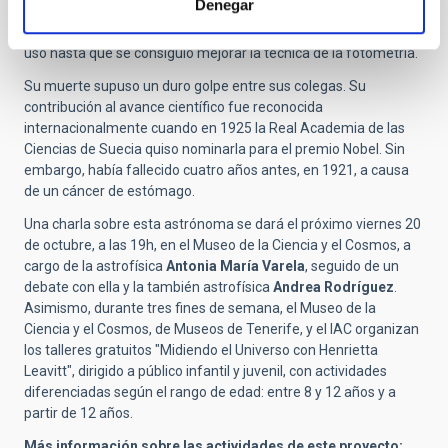
Denegar
más monótonas. Sin embargo, su sistema para la
determinación de distancias no pasó inadvertido y estuvo en
uso hasta que se consiguió mejorar la técnica de la fotometría.
Su muerte supuso un duro golpe entre sus colegas. Su
contribución al avance científico fue reconocida
internacionalmente cuando en 1925 la Real Academia de las
Ciencias de Suecia quiso nominarla para el premio Nobel. Sin
embargo, había fallecido cuatro años antes, en 1921, a causa
de un cáncer de estómago.
Una charla sobre esta astrónoma se dará el próximo viernes 20
de octubre, a las 19h, en el Museo de la Ciencia y el Cosmos, a
cargo de la astrofísica
Antonia María Varela
, seguido de un
debate con ella y la también astrofísica
Andrea Rodríguez
.
Asimismo, durante tres fines de semana, el Museo de la
Ciencia y el Cosmos, de Museos de Tenerife, y el IAC organizan
los talleres gratuitos "Midiendo el Universo con Henrietta
Leavitt", dirigido a público infantil y juvenil, con actividades
diferenciadas según el rango de edad: entre 8 y 12 años y a
partir de 12 años.
Más información sobre las actividades de este proyecto: