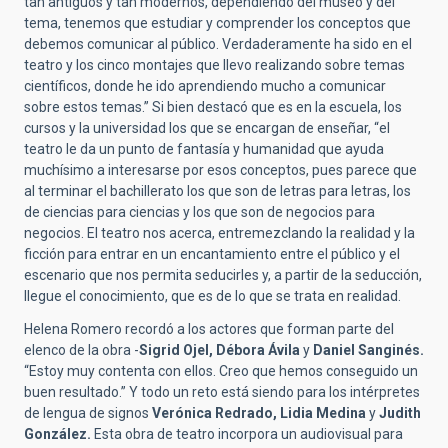
tan antiguos y tan modernos, dependiendo del museo y del
tema, tenemos que estudiar y comprender los conceptos que
debemos comunicar al público. Verdaderamente ha sido en el
teatro y los cinco montajes que llevo realizando sobre temas
científicos, donde he ido aprendiendo mucho a comunicar
sobre estos temas.” Si bien destacó que es en la escuela, los
cursos y la universidad los que se encargan de enseñar, “el
teatro le da un punto de fantasía y humanidad que ayuda
muchísimo a interesarse por esos conceptos, pues parece que
al terminar el bachillerato los que son de letras para letras, los
de ciencias para ciencias y los que son de negocios para
negocios. El teatro nos acerca, entremezclando la realidad y la
ficción para entrar en un encantamiento entre el público y el
escenario que nos permita seducirles y, a partir de la seducción,
llegue el conocimiento, que es de lo que se trata en realidad.
Helena Romero recordó a los actores que forman parte del
elenco de la obra -
Sigrid Ojel, Débora Ávila
y
Daniel Sanginés.
“Estoy muy contenta con ellos. Creo que hemos conseguido un
buen resultado.” Y todo un reto está siendo para los intérpretes
de lengua de signos
Verónica Redrado, Lidia Medina
y
Judith
González.
Esta obra de teatro incorpora un audiovisual para