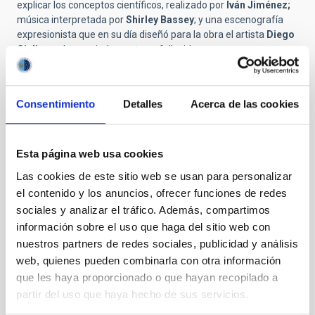
explicar los conceptos científicos, realizado por
Iván Jiménez;
música interpretada por
Shirley Bassey
; y una escenografía
expresionista que en su día diseñó para la obra el artista
Diego
Giuliano
, desgraciadamente ya fallecido.
Por último, Carmen del Puerto cerró el acto recordando las
fechas de las funciones para el público general: en el Auditorio
Municipal Capitol de Tacoronte, el sábado 21, a las 20h, y en el
Consentimiento
Detalles
Acerca de las cookies
Teatro Leal de La Laguna, el lunes 23 de octubre a las 18h, y el
jueves a las 20h, acompañada con intérpretes de lengua de
signos, y viernes 27. Por las mañanas habrá funciones para
Esta página web usa cookies
escolares de centros previamente concertados, con un ensayo
Las cookies de este sitio web se usan para personalizar
general y una d las funciones también con lengua de signos.
el contenido y los anuncios, ofrecer funciones de redes
Quién fue Henrietta Leavitt
sociales y analizar el tráfico. Además, compartimos
Cuando nació, en 1868, habían pasado 20 años de la
información sobre el uso que haga del sitio web con
Declaración de Seneca Falls que marcó el origen del
nuestros partners de redes sociales, publicidad y análisis
movimiento feminista en su país de origen, Estados Unidos.
web, quienes pueden combinarla con otra información
Esta declaración defendía el derecho de las mujeres a recibir
que les haya proporcionado o que hayan recopilado a
una mejor educación, a gozar de igualdad de oportunidades de
partir del uso que haya hecho de sus servicios.
empleo y sueldo que los hombres y a votar y ser elegidas en
cargos políticos. En estos 20 años no hubo cambios sociales