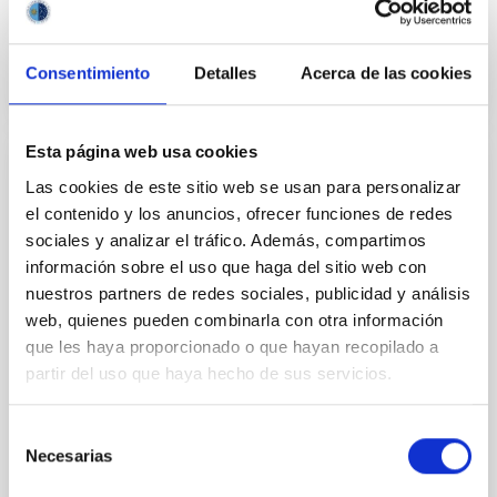
Advertised on
09/22/2025 - 14:06:04
Consentimiento
Detalles
Acerca de las cookies
Esta página web usa cookies
PRESS RELEASE
Las cookies de este sitio web se usan para personalizar
el contenido y los anuncios, ofrecer funciones de redes
Abierta la matrícula del curso “CosmoViaje
sociales y analizar el tráfico. Además, compartimos
2.0: lo que sabemos e ignoramos del
información sobre el uso que haga del sitio web con
Universo”
nuestros partners de redes sociales, publicidad y análisis
El proyecto educativo “CosmoLab: del aula al Sistema
web, quienes pueden combinarla con otra información
Solar”, desarrollado por el Instituto de Astrofísica de
que les haya proporcionado o que hayan recopilado a
Canarias (IAC) y financiado principalmente por el
partir del uso que haya hecho de sus servicios.
Cabildo de Tenerife, anuncia la apertura de matrícula
del nuevo curso “CosmoViaje 2.0: lo que sabemos e
ignoramos del Universo” en colaboración con la
Selección
Consejería de Educación del Gobierno de Canarias.
Necesarias
de
Esta iniciativa busca acercar la astronomía a toda la
consentimiento