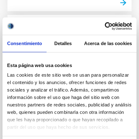
PRESS RELEASE
Sixth edition of "Talk to Them: Women in
Consentimiento
Detalles
Acerca de las cookies
Astronomy" and other initiatives to
celebrate the Day of Women and Girls in
Science
Esta página web usa cookies
The Instituto de Astrofísica de Canarias (IAC) is
Las cookies de este sitio web se usan para personalizar
joining in the celebrations for 11 February by taking
el contenido y los anuncios, ofrecer funciones de redes
part in more than a dozen actions aimed at
sociales y analizar el tráfico. Además, compartimos
promoting scientific and technological vocations
información sobre el uso que haga del sitio web con
among girls and young women and making the role
nuestros partners de redes sociales, publicidad y análisis
of women in the development of science more
web, quienes pueden combinarla con otra información
visible. The report " Radiography of the gender gap in
STEAM education" published in 2022 by the Equality
que les haya proporcionado o que hayan recopilado a
Unit of the Ministry of Education and Vocational
partir del uso que haya hecho de sus servicios.
Training shows that in some key disciplines for the
future and, in particular, those related to Astronomy