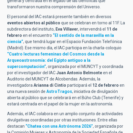
general y centrada en el legado de las científicas que
transformaron nuestra comprensión del Universo.
El personal del IAC estará presente también en diversos
eventos abiertos al público
que se celebran en torno al 11F. La
subdirectora del instituto,
Eva Villaver
, intervendrá el
11 de
febrero
en el encuentro
“El sentido de la maravilla en la
ciencia”
, que tendrá lugar en el Espacio Fundación Telefónica
(Madrid). Ese mismo día, el IAC participa en la charla-coloquio
“Cuatro lecturas femeninas del Cosmos desde la
Arqueoastronomía: del Egipto antiguo a la
supercomputación”
, organizada por el MUNCYT y coordinada
por el investigador del IAC
Juan Antonio Belmonte
en el
Auditorio del MUNCYT de Alcobendas. Además, la
investigadora
Arianna di Cintio
participará el
12 de febrero
en
una nueva sesión de
AstroTragos
, iniciativa de divulgación
abierta al público que se celebrará en el Búho Club (Tenerife) y
estará centrada en el papel de la mujer en la astronomía.
Además, el IAC colabora en un amplio conjunto de actividades
divulgativas coordinadas por otras instituciones. Entre ellas
destacan
“Chatea con una Astrónoma 2026”
, organizada por
la Comisión Mujeres y Astronomía de la Sociedad Española de