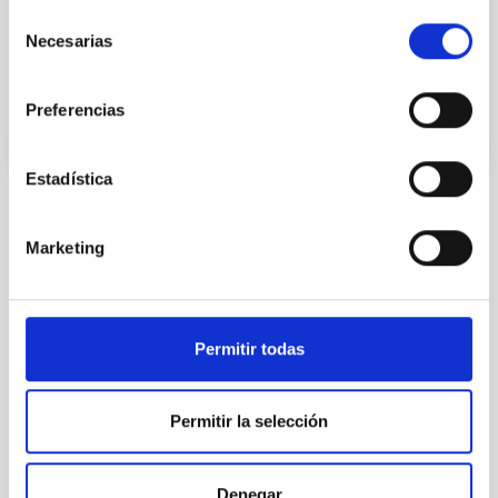
Selección
and Astrophysics, progress is not being made
Necesarias
de
Advertised on
02/09/2024 - 18:38
consentimiento
Preferencias
Estadística
NEWS TYPE
Marketing
PRESS RELEASE
SCOPE
OUTREACH
Permitir todas
Outreach
General public
Permitir la selección
11F
Día Internacional de la Mujer y la Niña en la Ciencia
Denegar