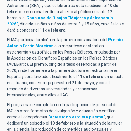
Astronomía (SEA) y que celebrará su octava edición el
10 de
febrero
con un chat en línea abierto al público durante 12
horas, y el
Concurso de Dibujos “Mujeres y Astronomía
2026”
, dirigido a niñas y niños de entre 3 y 15 años, cuyo fallo se
dará a conocer el
11 de febrero
.
El IAC participa también en la primera convocatoria del
Premio
Antonia Ferrín Moreiras
a la mejor tesis doctoral en
astronomía y astrofísica en los Países Bálticos, impulsado por
la Asociación de Científicos Españoles en los Países Bálticos
(ACEBaltic). El premio, dirigido a tesis defendidas a partir de
2020, rinde homenaje a la primera doctora en astronomía en
España y será lanzado oficialmente el
11 de febrero
en un acto
en Lituania, con entrega prevista el
21 de mayo
, y con el
respaldo de diversas universidades y organismos
internacionales, entre ellos el IAC.
El programa se completa con la participación de personal del
IAC en otros formatos de divulgación y educación científica,
como el videopódcast
“Antes todo esto era plasma”
, que
dedicará un episodio el
10 de febrero
a la situación de la mujer
en la ciencia, la producción de contenidos audiovisuales y