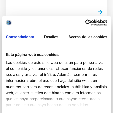
PRESS RELEASE
Consentimiento
Detalles
Acerca de las cookies
First observations of the Canary Islands
satellite ALISIO-1 from space
Esta página web usa cookies
The first satellite developed by the Instituto de
Astrofísica de Canarias,, which was launched into
Las cookies de este sitio web se usan para personalizar
space last December, has sent back its first images.
el contenido y los anuncios, ofrecer funciones de redes
The quality of the observations shows the perfect
sociales y analizar el tráfico. Además, compartimos
performance of its DRAGO-2 infrared camera. The
información sobre el uso que haga del sitio web con
pointing test of its laser optical communications
nuestros partners de redes sociales, publicidad y análisis
module has also been successfully carried out,
web, quienes pueden combinarla con otra información
making it the first Spanish satellite to use this
technology. Today, at a press conference, the first
que les haya proporcionado o que hayan recopilado a
images obtained with the ALISIO-1 satellite
partir del uso que haya hecho de sus servicios.
(Advanced Land-Imaging Satellite for Infrared