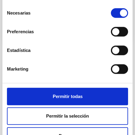
Observations), an Earth observation satellite whose
Selección
Necesarias
de
Advertised on
02/16/2024 - 09:51
consentimiento
Preferencias
Estadística
NEWS TYPE
PRESS RELEASE
Marketing
SCOPE
SCIENCE AND TECHNOLOGY
Permitir todas
Technology
Communications media
Institutions/firms
Infrared instrumentation
Permitir la selección