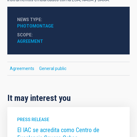
NEWS TYPE
PHOTOMONTAGE
SCOPE
AGREEMENT
Agreements
General public
It may interest you
PRESS RELEASE
El IAC se acredita como Centro de