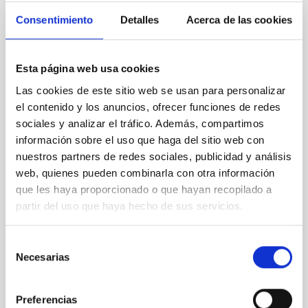
PHOTOMONTAGE
Consentimiento
Detalles
Acerca de las cookies
The Teide Observatory reduces its
electricity consumption thanks to solar
energy
Esta página web usa cookies
Las cookies de este sitio web se usan para personalizar
The Instituto de Astrofísica de Canarias (IAC) has
el contenido y los anuncios, ofrecer funciones de redes
achieved significant energy savings at the Teide
sociales y analizar el tráfico. Además, compartimos
Observatory (OT) after the installation, at the end of
December 2024, of a total of 100 photovoltaic panels
información sobre el uso que haga del sitio web con
in the solar farm located in front of the residence.
nuestros partners de redes sociales, publicidad y análisis
According to comparative data between January to
web, quienes pueden combinarla con otra información
June 2024 and the same period in 2025, the OT
que les haya proporcionado o que hayan recopilado a
residence has reduced its electricity consumption by
partir del uso que haya hecho de sus servicios.
an average of 66.70%, while the observatory as a
whole has recorded an average saving of 40.05% on
its electricity bill. In only three months, the cost of the
Selección
work has been amortised, which
Necesarias
de
consentimiento
Advertised on
08/20/2025 - 12:46:12
Preferencias