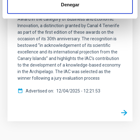
Denegar
The Instituto de Astrofísica de Canarias (IAC) has
been honoured with the Canary Islands Diamond
Award in the category of Business and Economic
Innovation, a distinction granted by Canal 4 Tenerife
as part of the first edition of these awards on the
occasion of its 30th anniversary. The recognition is
bestowed “in acknowledgement of its scientific
excellence and its international projection from the
Canary Islands” and highlights the IAC’s contribution
to the development of a knowledge-based economy
in the Archipelago. The IAC was selected as the
winner following a jury evaluation process
Advertised on
12/04/2025 - 12:21:53