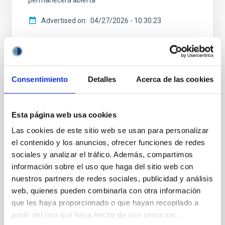
permanecerá abierta
Advertised on
04/27/2026 - 10:30:23
Consentimiento
Detalles
Acerca de las cookies
PRESS RELEASE
La inteligencia artificial y los agujeros
Esta página web usa cookies
negros protagonizan una nueva sesión del
Las cookies de este sitio web se usan para personalizar
ciclo “Del cielo a la tesis” en el Museo de
el contenido y los anuncios, ofrecer funciones de redes
la Ciencia y el Cosmos
sociales y analizar el tráfico. Además, compartimos
información sobre el uso que haga del sitio web con
El Museo de la Ciencia y el Cosmos , del Organismo
nuestros partners de redes sociales, publicidad y análisis
Autónomo de Museos y Centros del Cabildo de
web, quienes pueden combinarla con otra información
Tenerife, acogerá el próximo jueves 23 de octubre a
que les haya proporcionado o que hayan recopilado a
las 16:30 horas una nueva cita del ciclo de divulgación
científica “Del cielo a la tesis”, organizado en
partir del uso que haya hecho de sus servicios.
colaboración con la Universidad de La Laguna (ULL) y