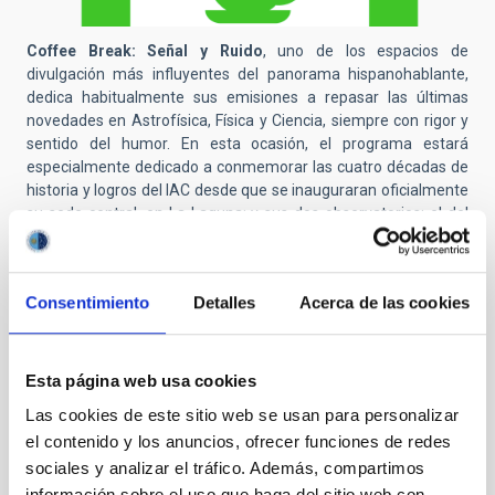
Coffee Break: Señal y Ruido
, uno de los espacios de
divulgación más influyentes del panorama hispanohablante,
dedica habitualmente sus emisiones a repasar las últimas
novedades en Astrofísica, Física y Ciencia, siempre con rigor y
sentido del humor. En esta ocasión, el programa estará
especialmente dedicado a conmemorar las cuatro décadas de
historia y logros del IAC desde que se inauguraran oficialmente
su sede central, en La Laguna; y sus dos observatorios: el del
Roque de los Muchachos, en La Palma; y el del Teide, en
Tenerife.
El debate y análisis científico estará a cargo de la mesa habitual
Consentimiento
Detalles
Acerca de las cookies
de colaboradores del
podcast
, incluyendo la participación de
figuras vinculadas al IAC. Estarán presentes la subdirectora del
IAC
Eva Villaver
, la astrofísica y divulgadora
Marian Martínez
,
Esta página web usa cookies
el físico e ingeniero de
software
Bernabé Cedrés
, y el director
del espacio,
Héctor Socas
que es investigador del IAC y
Las cookies de este sitio web se usan para personalizar
actualmente director de la Fundación Telescopio Solar Europeo
el contenido y los anuncios, ofrecer funciones de redes
(EST, en sus siglas en inglés).
sociales y analizar el tráfico. Además, compartimos
información sobre el uso que haga del sitio web con