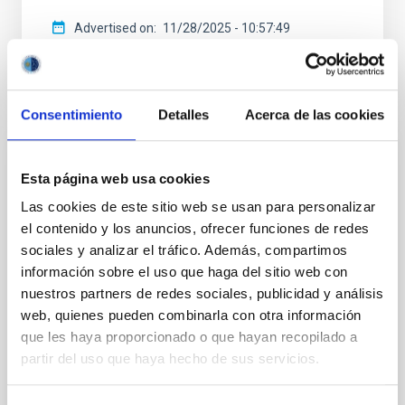
Advertised on
11/28/2025 - 10:57:49
Consentimiento
Detalles
Acerca de las cookies
PRESS RELEASE
Esta página web usa cookies
The Gran Telescopio Canarias finds the
Las cookies de este sitio web se usan para personalizar
"fossil fingerprint" of the Universe's first
el contenido y los anuncios, ofrecer funciones de redes
stars in a neighboring galaxy
sociales y analizar el tráfico. Además, compartimos
información sobre el uso que haga del sitio web con
Clues to the first stars may be hiding much closer to
nuestros partners de redes sociales, publicidad y análisis
home than expected. An international team led by
the Instituto de Astrofísica de Canarias (IAC) has
web, quienes pueden combinarla con otra información
detected potential chemical traces of the very first
que les haya proporcionado o que hayan recopilado a
stars in the Universe within a neighboring galaxy. The
partir del uso que haya hecho de sus servicios.
setting for this discovery is NGC 1277, a well-known
"relic" galaxy. While normal galaxies grow and