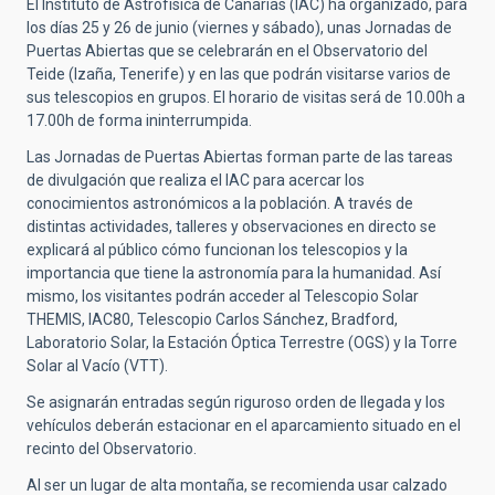
El Instituto de Astrofísica de Canarias (IAC) ha organizado, para
los días 25 y 26 de junio (viernes y sábado), unas Jornadas de
Puertas Abiertas que se celebrarán en el Observatorio del
Teide (Izaña, Tenerife) y en las que podrán visitarse varios de
sus telescopios en grupos. El horario de visitas será de 10.00h a
17.00h de forma ininterrumpida.
Las Jornadas de Puertas Abiertas forman parte de las tareas
de divulgación que realiza el IAC para acercar los
conocimientos astronómicos a la población. A través de
distintas actividades, talleres y observaciones en directo se
explicará al público cómo funcionan los telescopios y la
importancia que tiene la astronomía para la humanidad. Así
mismo, los visitantes podrán acceder al Telescopio Solar
THEMIS, IAC80, Telescopio Carlos Sánchez, Bradford,
Laboratorio Solar, la Estación Óptica Terrestre (OGS) y la Torre
Solar al Vacío (VTT).
Se asignarán entradas según riguroso orden de llegada y los
vehículos deberán estacionar en el aparcamiento situado en el
recinto del Observatorio.
Al ser un lugar de alta montaña, se recomienda usar calzado