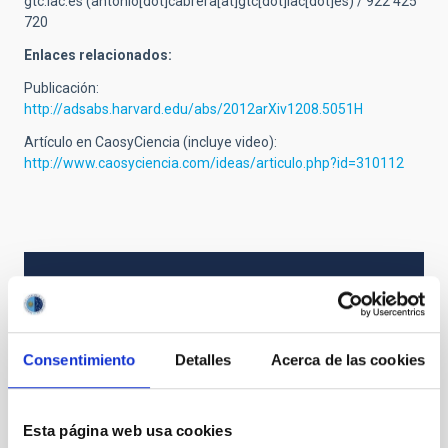
gtc.iac.es
(antonio[dot]cabrera[at]gtc[dot]iac[dot]es)
/ 922 425
720
Enlaces relacionados:
Publicación:
http://adsabs.harvard.edu/abs/2012arXiv1208.5051H
Artículo en CaosyCiencia (incluye video):
http://www.caosyciencia.com/ideas/articulo.php?id=310112
NEWS TYPE
PRESS RELEASE
Consentimiento
Detalles
Acerca de las cookies
Esta página web usa cookies