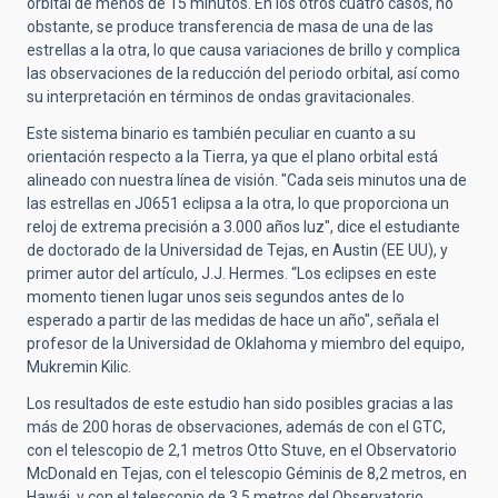
orbital de menos de 15 minutos. En los otros cuatro casos, no
obstante, se produce transferencia de masa de una de las
estrellas a la otra, lo que causa variaciones de brillo y complica
las observaciones de la reducción del periodo orbital, así como
su interpretación en términos de ondas gravitacionales.
Este sistema binario es también peculiar en cuanto a su
orientación respecto a la Tierra, ya que el plano orbital está
alineado con nuestra línea de visión. "Cada seis minutos una de
las estrellas en J0651 eclipsa a la otra, lo que proporciona un
reloj de extrema precisión a 3.000 años luz", dice el estudiante
de doctorado de la Universidad de Tejas, en Austin (EE UU), y
primer autor del artículo, J.J. Hermes. “Los eclipses en este
momento tienen lugar unos seis segundos antes de lo
esperado a partir de las medidas de hace un año", señala el
profesor de la Universidad de Oklahoma y miembro del equipo,
Mukremin Kilic.
Los resultados de este estudio han sido posibles gracias a las
más de 200 horas de observaciones, además de con el GTC,
con el telescopio de 2,1 metros Otto Stuve, en el Observatorio
McDonald en Tejas, con el telescopio Géminis de 8,2 metros, en
Hawái, y con el telescopio de 3,5 metros del Observatorio