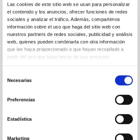
It may interest you
Las cookies de este sitio web se usan para personalizar
el contenido y los anuncios, ofrecer funciones de redes
sociales y analizar el tráfico. Además, compartimos
PRESS RELEASE
información sobre el uso que haga del sitio web con
El IAC celebra la XVII edición del “Día de
nuestros partners de redes sociales, publicidad y análisis
web, quienes pueden combinarla con otra información
Nuestra Ciencia”, un encuentro interno
que les haya proporcionado o que hayan recopilado a
para compartir avances científicos y
partir del uso que haya hecho de sus servicios.
tecnológicos
El Instituto de Astrofísica de Canarias reúne a su
Selección
personal investigador y técnico para presentar los
Necesarias
de
resultados más destacados del último año y abordar
consentimiento
los retos científicos de la próxima década El Instituto
de Astrofísica de Canarias (IAC) ha celebrado hoy la
Preferencias
XVII edición del “Día de Nuestra Ciencia”, un
encuentro anual de carácter interno que ha reunido a
personal investigador, técnico y de apoyo a la
Estadística
investigación en la sede de IACTEC, en La Laguna. La
jornada se ha consolidado como un espacio para
compartir los avances científicos y tecnológicos más
Marketing