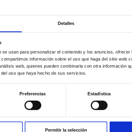
ran Telescopio Canarias observes the closest “
irst black holes grew
Detalles
national team led by researchers at the Kavli Institute for Cosmo
ts from the Instituto de Astrofísica de Canarias (IAC), has disco
This finding opens a new window on how supermassive black hole
s
ions with the Gran Telescopio Canarias have been crucial to char
b se usan para personalizar el contenido y los anuncios, ofrecer
er) are among the most interesting discoveries of the James Web
s, compartimos información sobre el uso que haga del sitio web 
rtised on
02/23/2026 - 09:00:00
 análisis web, quienes pueden combinarla con otra información q
r del uso que haya hecho de sus servicios.
Preferencias
Estadística
RELEASE
nternational Scientific Committee of the Canar
Permitir la selección