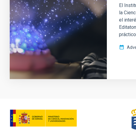
El Insti
la Cienc
el inter
Editaton
práctico
Adve