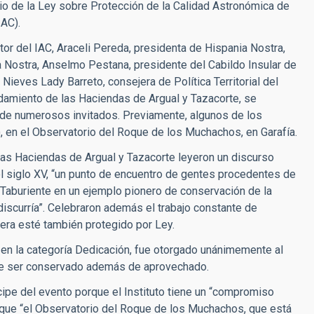
o de la Ley sobre Protección de la Calidad Astronómica de
IAC).
or del IAC, Araceli Pereda, presidenta de Hispania Nostra,
 Nostra, Anselmo Pestana, presidente del Cabildo Insular de
 Nieves Lady Barreto, consejera de Política Territorial del
damiento de las Haciendas de Argual y Tazacorte, se
a de numerosos invitados. Previamente, algunos de los
), en el Observatorio del Roque de los Muchachos, en Garafía.
las Haciendas de Argual y Tazacorte leyeron un discurso
l siglo XV, “un punto de encuentro de gentes procedentes de
e Taburiente en un ejemplo pionero de conservación de la
discurría”. Celebraron además el trabajo constante de
dera esté también protegido por Ley.
 en la categoría Dedicación, fue otorgado unánimemente al
de ser conservado además de aprovechado.
cipe del evento porque el Instituto tiene un “compromiso
 que “el Observatorio del Roque de los Muchachos, que está