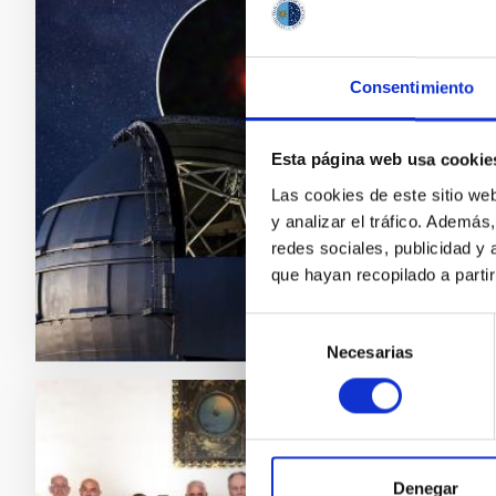
The G
the f
Consentimiento
An inter
scientis
Dots”. 
Esta página web usa cookie
Observat
Las cookies de este sitio we
hereaft
y analizar el tráfico. Ademá
Adve
redes sociales, publicidad y
que hayan recopilado a parti
Selección
Necesarias
de
consentimiento
PRESS 
The I
Denegar