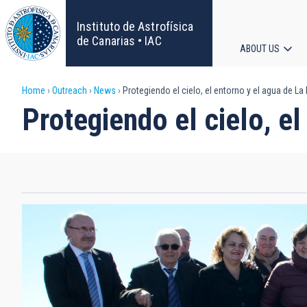
Skip
to
Instituto de Astrofísica
main
de Canarias • IAC
ABOUT US
content
Main
Breadcrumb
Home
Outreach
News
Protegiendo el cielo, el entorno y el agua de La
navigat
Protegiendo el cielo, e