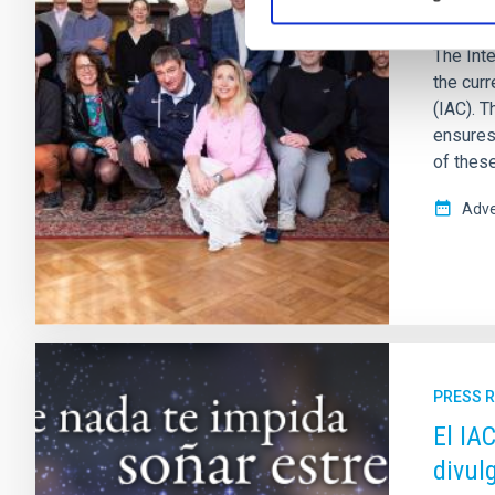
Bolo
The Inte
the curr
(IAC). T
ensures
of these
Adve
PRESS 
El IA
divul