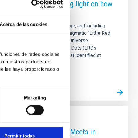
Little Red Dot,” shedding light on how
Acerca de las cookies
logy at the University of Cambridge, and including
vered a nearby analogue of the enigmatic “Little Red
s formed and grew in the early Universe.
acterizing this object. Little Red Dots (LRDs
 funciones de redes sociales
b Space Telescope (JWST) . First identified at
con nuestros partners de
ue les haya proporcionado o
Marketing
y Islands Observatories Meets in
Permitir todas