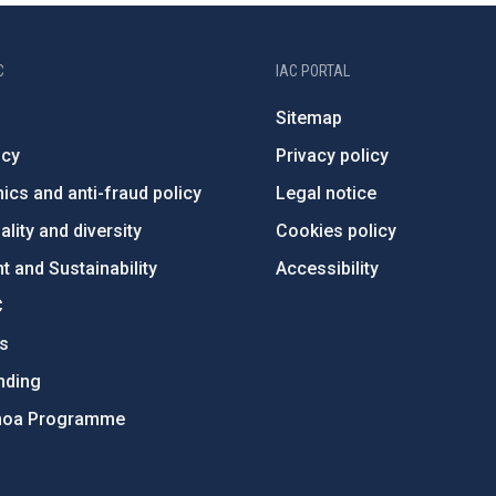
C
IAC PORTAL
Sitemap
ncy
Privacy policy
ics and anti-fraud policy
Legal notice
lity and diversity
Cookies policy
 and Sustainability
Accessibility
C
ts
nding
hoa Programme
s