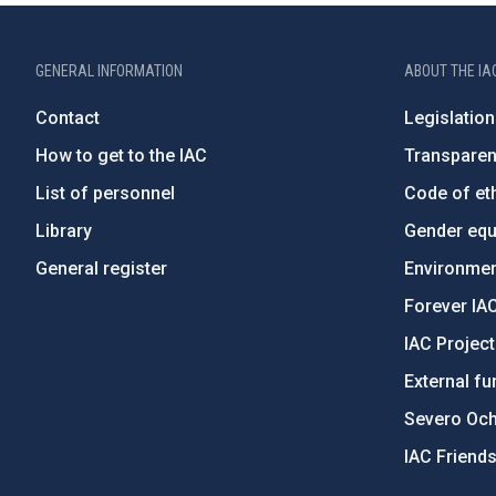
GENERAL INFORMATION
ABOUT THE IA
Contact
Legislation
How to get to the IAC
Transpare
List of personnel
Code of eth
Library
Gender equa
General register
Environment
Forever IA
IAC Projec
External fu
Severo Oc
IAC Friend