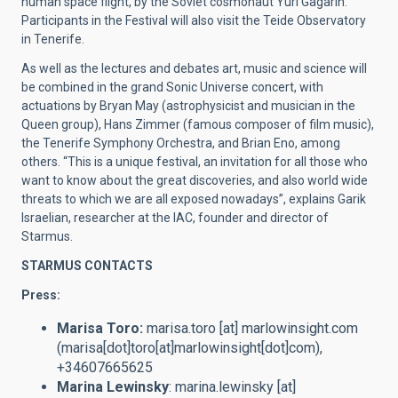
human space flight, by the Soviet cosmonaut Yuri Gagarin.
Participants in the Festival will also visit the Teide Observatory
in Tenerife.
As well as the lectures and debates art, music and science will
be combined in the grand Sonic Universe concert, with
actuations by Bryan May (astrophysicist and musician in the
Queen group), Hans Zimmer (famous composer of film music),
the Tenerife Symphony Orchestra, and Brian Eno, among
others. “This is a unique festival, an invitation for all those who
want to know about the great discoveries, and also world wide
threats to which we are all exposed nowadays”, explains Garik
Israelian, researcher at the IAC, founder and director of
Starmus.
STARMUS CONTACTS
Press:
Marisa Toro:
marisa.toro
[at]
marlowinsight.com
(marisa[dot]toro[at]marlowinsight[dot]com)
,
+34607665625
Marina Lewinsky
:
marina.lewinsky
[at]