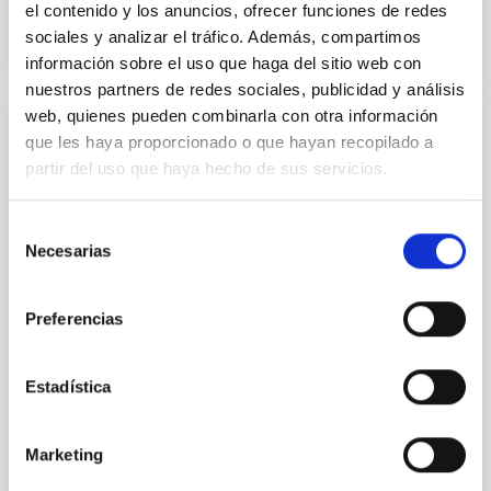
el contenido y los anuncios, ofrecer funciones de redes
sociales y analizar el tráfico. Además, compartimos
información sobre el uso que haga del sitio web con
nuestros partners de redes sociales, publicidad y análisis
web, quienes pueden combinarla con otra información
PRESS RELEASE
que les haya proporcionado o que hayan recopilado a
partir del uso que haya hecho de sus servicios.
El IAC y SEO/BirdLife Canarias organizan
una conferencia sobre las amenazas de la
contaminación lumínica
Selección
Necesarias
de
Especialistas abordarán el impacto de la iluminación
consentimiento
artificial excesiva y sus efectos sobre la astronomía,
la salud humana y la biodiversidad El Instituto de
Preferencias
Astrofísica de Canarias (IAC) y SEO/BirdLife Canarias
celebran la conferencia " Contaminación Lumínica:
Una Amenaza Silenciosa", una jornada clave para la
Estadística
protección del medio ambiente y el patrimonio
científico del archipiélago. La ponencia estará a cargo
Marketing
de Federico de la Paz, técnico del IAC, y Yarci Acosta
de Seo/Birdlife, quien desgranará los graves riesgos