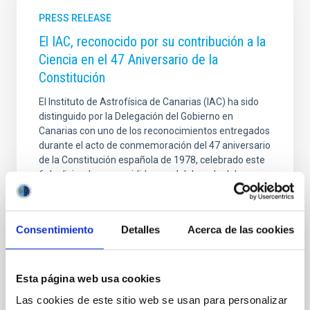
PRESS RELEASE
El IAC, reconocido por su contribución a la
Ciencia en el 47 Aniversario de la
Constitución
El Instituto de Astrofísica de Canarias (IAC) ha sido
distinguido por la Delegación del Gobierno en
Canarias con uno de los reconocimientos entregados
durante el acto de conmemoración del 47 aniversario
de la Constitución española de 1978, celebrado este
6 de diciembre y presidido por el delegado del
Gobierno en Canarias, Anselmo Pestana. La
Delegación del Gobierno ha reconocido la labor del
IAC, que celebra su 40 aniversario, en virtud del
Consentimiento
Detalles
Acerca de las cookies
artículo 44.2 de la Constitución Española, por su
fundamental contribución a la promoción de la
ciencia y la investigación científica y técnica en
Esta página web usa cookies
Advertised on
12/06/2025 - 13:33:25
Las cookies de este sitio web se usan para personalizar