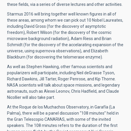
these fields, via a series of diverse lectures and other activities.
Starmus 2016 will bring together well known figures in all of
these areas, among whom we can pick out 10 Nobel Laureates,
including David Gross (for the discovery of asymptotic
freedom), Robert Wilson (for the discovery of the cosmic
microwave background radiation), Adam Riess and Brian
Schmidt (for the discovery of the accelarating expansion of the
universe, using supernova observations), and Elizabeth
Blackburn (for discovering the telomerase enzyme).
As well as Stephen Hawking, other famous scientists and
popularizers will participate, including Neil deGrasse Tyson,
Richard Dawkins, Jill Tarter, Roger Penrose, and Kip Thorne.
NASA scientists will talk about space missions, and legendary
astronauts, such as Alexei Leonov, Chris Hadfield, and Claude
Nicollier will also take part.
At the Roque de los Muchachos Observatory, in Garafía (La
Palma), there will be a panel discussion “108 minutes” held in
the Gran Telescopio CANARIAS, with some of the invited
speakers. The 108 minutes refers to the duration of the first