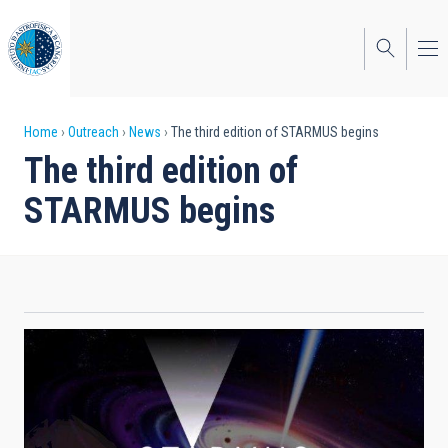
Skip
to
main
content
Breadcrumb
Home
Outreach
News
The third edition of STARMUS begins
The third edition of
STARMUS begins