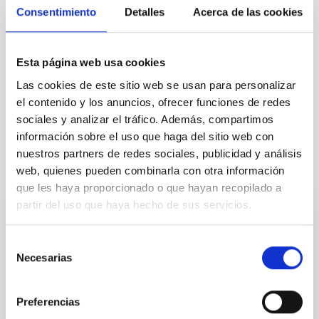
Consentimiento
Detalles
Acerca de las cookies
Esta página web usa cookies
Las cookies de este sitio web se usan para personalizar
el contenido y los anuncios, ofrecer funciones de redes
sociales y analizar el tráfico. Además, compartimos
información sobre el uso que haga del sitio web con
nuestros partners de redes sociales, publicidad y análisis
It may interest you
web, quienes pueden combinarla con otra información
que les haya proporcionado o que hayan recopilado a
partir del uso que haya hecho de sus servicios.
PRESS RELEASE
Selección
El IAC y SEO/BirdLife Canarias organizan
Necesarias
de
una conferencia sobre las amenazas de la
consentimiento
contaminación lumínica
Preferencias
Especialistas abordarán el impacto de la iluminación