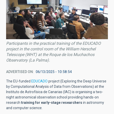
Participants in the practical training of the EDUCADO
project in the control room of the William Herschel
Telescope (WHT) at the Roque de los Muchachos
Observatory (La Palma).
ADVERTISED ON
06/13/2025 - 10:58:54
The EU-funded
EDUCADO
project (Exploring the Deep Universe
by Computational Analysis of Data from Observations) at the
Instituto de Astrofísica de Canarias (IAC) is organising a two-
night astronomical observation school providing hands-on
research
training for early-stage researchers
in astronomy
and computer science.