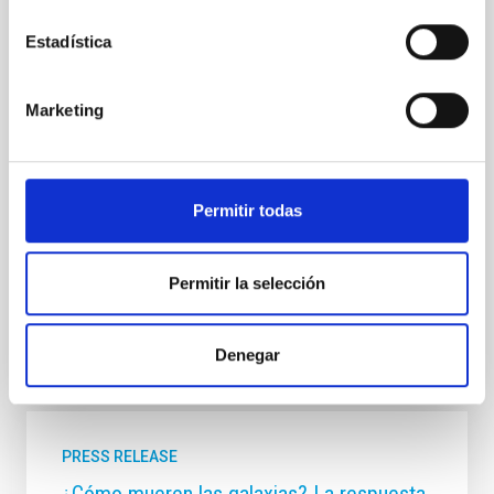
artificial excesiva y sus efectos sobre la astronomía,
la salud humana y la biodiversidad El Instituto de
Estadística
Astrofísica de Canarias (IAC) y SEO/BirdLife Canarias
celebran la conferencia " Contaminación Lumínica:
Una Amenaza Silenciosa", una jornada clave para la
Marketing
protección del medio ambiente y el patrimonio
científico del archipiélago. La ponencia estará a cargo
de Federico de la Paz, técnico del IAC, y Yarci Acosta
de Seo/Birdlife, quien desgranará los graves riesgos
Permitir todas
que el uso ineficiente y descontrolado de la luz
artificial supone para la
Permitir la selección
Advertised on
11/07/2025 - 11:18:55
Denegar
PRESS RELEASE