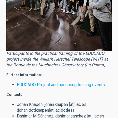
Participants in the practical training of the EDUCADO
project inside the William Herschel Telescope (WHT) at
the Roque de los Muchachos Observatory (La Palma).
Further information:
EDUCADO Project and upcoming training events
Contacts:
Johan Knapen,
johan.knapen
[at]
iac.es
(johan[dot]knapen[at]iac[dot]es)
Dahimar M Sánchez,
dahimar.sanchez
[at]
iac.es