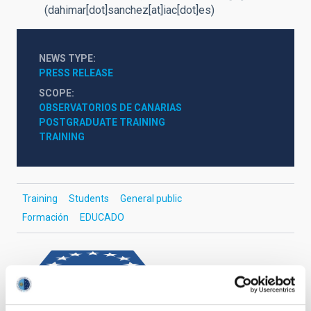
(dahimar[dot]sanchez[at]iac[dot]es)
NEWS TYPE
PRESS RELEASE
SCOPE
OBSERVATORIOS DE CANARIAS
POSTGRADUATE TRAINING
TRAINING
Training
Students
General public
Formación
EDUCADO