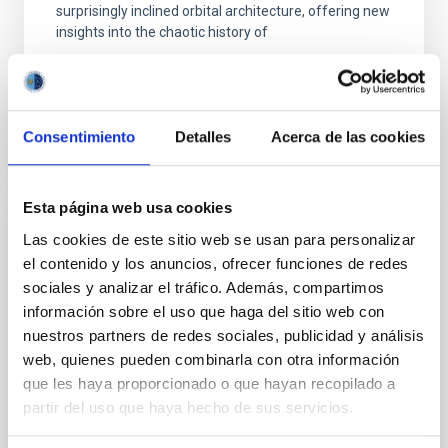
surprisingly inclined orbital architecture, offering new
insights into the chaotic history of
Advertised on
09/16/2025 - 12:16:42
Consentimiento
Detalles
Acerca de las cookies
Esta página web usa cookies
PRESS RELEASE
Las cookies de este sitio web se usan para personalizar
From Photonics to Machine Learning: The
el contenido y los anuncios, ofrecer funciones de redes
XXXVI Winter School focuses on key
sociales y analizar el tráfico. Además, compartimos
optical technologies for astrophysics
información sobre el uso que haga del sitio web con
nuestros partners de redes sociales, publicidad y análisis
The Canary Islands Institute of Astrophysics (IAC) is
web, quienes pueden combinarla con otra información
organizing the XXXVI Canary Islands Winter School of
que les haya proporcionado o que hayan recopilado a
Astrophysics , which will be held in San Cristóbal de
partir del uso que haya hecho de sus servicios.
La Laguna (Tenerife) from November 17 to 22, 2025.
Under the title "Key Optical technologies for