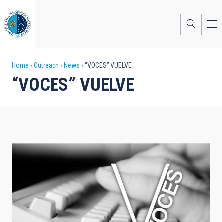
Skip
to
main
content
Breadcrumb
Home
Outreach
News
“VOCES” VUELVE
“VOCES” VUELVE