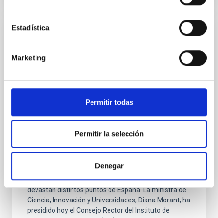
Estadística
PRESS RELEASE
Diana Morant preside el Consejo Rector
Marketing
del IAC, donde destaca que el Gobierno de
España aportará 3,5 M€ extraordinarios en
2026 para su actividad
Permitir todas
La ministra ha felicitado al IAC por haber recuperado
este año la acreditación como Centro de Excelencia
Severo Ochoa para el periodo 2026-2029, el mayor
Permitir la selección
reconocimiento científico que puede recibir un centro
de investigación en España. Morant ha destacado
cómo el Instituto de Astrofísica de Canarias produce
Denegar
conocimiento científico fundamental en la lucha
contra los incendios como los que estos días
devastan distintos puntos de España. La ministra de
Ciencia, Innovación y Universidades, Diana Morant, ha
presidido hoy el Consejo Rector del Instituto de