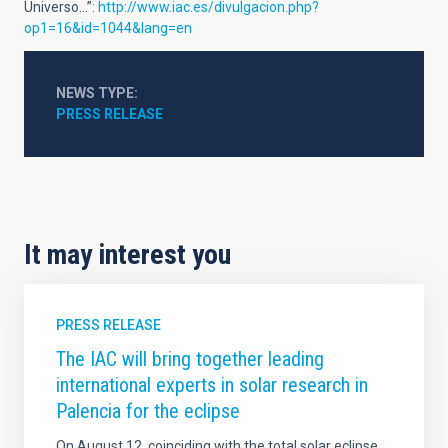
Universo…”:
http://www.iac.es/divulgacion.php?
op1=16&id=1044&lang=en
NEWS TYPE
PRESS RELEASE
It may interest you
PRESS RELEASE
The IAC will bring together leading
international experts in solar research in
Palencia for the eclipse
On August 12, coinciding with the total solar eclipse