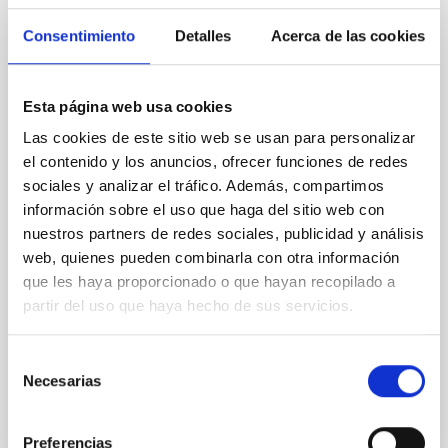
del libro ‘Eclipses. El Sol y sus eclipses en
Consentimiento
Detalles
Acerca de las cookies
la ciencia, la historia y las artes’
Los seres humanos han seguido los movimientos
regulares del Sol y la Luna desde las civilizaciones
Esta página web usa cookies
más remotas y a lo largo y ancho del planeta Tierra.
Las cookies de este sitio web se usan para personalizar
Ocasionalmente, el Sol se oscurecía o la Luna se
teñía de rojo y esto dio lugar a múltiples
el contenido y los anuncios, ofrecer funciones de redes
interpretaciones más o menos disparatadas. A
sociales y analizar el tráfico. Además, compartimos
menudo estos eventos se consideraron como signos
información sobre el uso que haga del sitio web con
de malos augurios, aunque también inspiraron mitos
nuestros partners de redes sociales, publicidad y análisis
de carácter más lúdico e incluso amoroso. Con
web, quienes pueden combinarla con otra información
ocasión de los tres eclipses solares que serán visibles
que les haya proporcionado o que hayan recopilado a
desde España en 2026, 2027 (totales) y 2028 (anular)
partir del uso que haya hecho de sus servicios.
y que constituyen una tríada astronómica
excepcional
Selección
Advertised on
04/23/2026 - 13:03:23
Necesarias
de
consentimiento
Preferencias