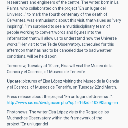
researchers and engineers of the centre. The writer, born in La
Palma, who collaborated on the project "En un lugar del
Universo..." to mark the fourth centenary of the death of
Cervantes, was enthusiastic about this visit, that values as "very
inspiring". "I'm surprised to see a multidisciplinary team of
people working to convert words and figures into the
information that will allow us to understand how the Universe
works." Her visit to the Teide Observatory, scheduled for this
afternoon that has had to be canceled due to bad weather
conditions, will be held soon.
Tomorrow, Tuesday at 10 am, Elsa will visit the Museo de la
Ciencia y el Cosmos, of Museos de Tenerife.
Update:
pictures of Elsa López visiting the Museo de la Ciencia
y el Cosmos, of Museos de Tenerife, on Tuesday 22nd March.
Press release about the project “En un lugar del Universo…”:
http://www.iac.es/divulgacion.php?op1=16&id=1039&lang=en
Photonews: The writer Elsa López visits the Roque de los
Muchachos Observatory within the framework of the
project “En un lugar del