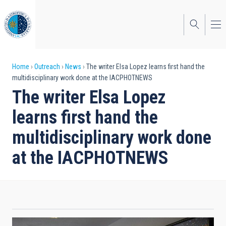
Skip
to
main
content
Breadcrumb
Home
Outreach
News
The writer Elsa Lopez learns first hand the
multidisciplinary work done at the IACPHOTNEWS
The writer Elsa Lopez
learns first hand the
multidisciplinary work done
at the IACPHOTNEWS