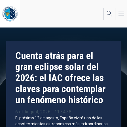
Skip
to
main
content
Cuenta atrás para el
gran eclipse solar del
2026: el IAC ofrece las
claves para contemplar
un fenómeno histórico
6 of August, 2026 - 11:34:38
El próximo 12 de agosto, España vivirá uno de los
acontecimientos astronómicos más extraordinarios