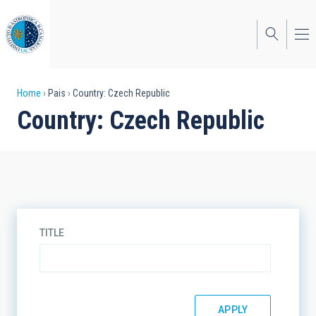
Skip
to
main
content
Breadcrumb
Home
Pais
Country: Czech Republic
Country: Czech Republic
TITLE