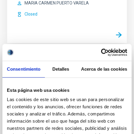
MARIA CARMEN PUERTO VARELA
Closed
Cosmoeduca
Consentimiento
Detalles
Acerca de las cookies
Cosmoeduca is an education project from the
Instituto de Astrofísica de Canarias (IAC) aimed at
teachers in Secondary and Bachillerato schools
Esta página web usa cookies
across Spain. Its main aim is to aid the teaching of
Astronomy by providing support to teachers on
Las cookies de este sitio web se usan para personalizar
Astronomy-related subjects in school curriculums
el contenido y los anuncios, ofrecer funciones de redes
and developing teaching materials. Cosmoeduca
sociales y analizar el tráfico. Además, compartimos
aims to
información sobre el uso que haga del sitio web con
nuestros partners de redes sociales, publicidad y análisis
In progress