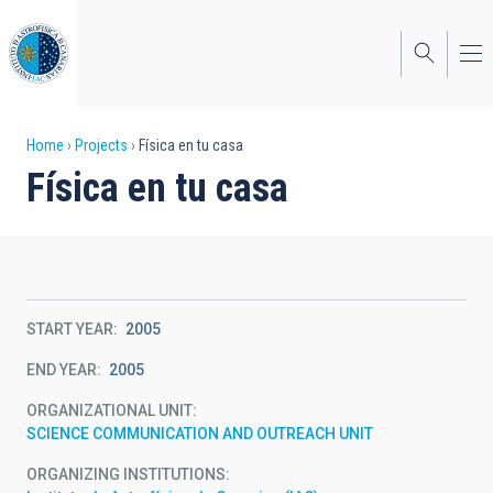
Skip
to
main
content
Breadcrumb
Home
Projects
Física en tu casa
Física en tu casa
START YEAR
2005
END YEAR
2005
ORGANIZATIONAL UNIT
SCIENCE COMMUNICATION AND OUTREACH UNIT
ORGANIZING INSTITUTIONS