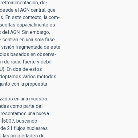
retroalimentación, de-
desde el AGN central, que
. En este contexto, la com-
esueltas espacialmente es
s del AGN. Sin embargo,
 centran en una sola fase
 visión fragmentada de este
udios basados en observa-
 de radio fuerte y débil
FU). En dos de estos
 Adoptamos varios métodos
junto con la propuesta
nizados en una muestra
vadas como parte del
presentamos una nueva
III]5007, buscando
de 21 flujos nucleares
s las propiedades de