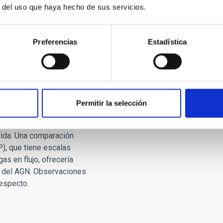
tencia. Estos chorros
r del uso que haya hecho de sus servicios.
y pueden generar una
potentes. Sostenemos que
ore et al. 2017, entre las
Preferencias
Estadística
disminuye de un factor de
. Esto sugiere que las
iciones precisas de flujos
 flujo de masa con las
acto significativo del
Permitir la selección
l de los flujos de salida
lculan sobre una región más
alida. Una comparación
P), que tiene escalas
as en flujo, ofrecería
l del AGN. Observaciones
respecto.