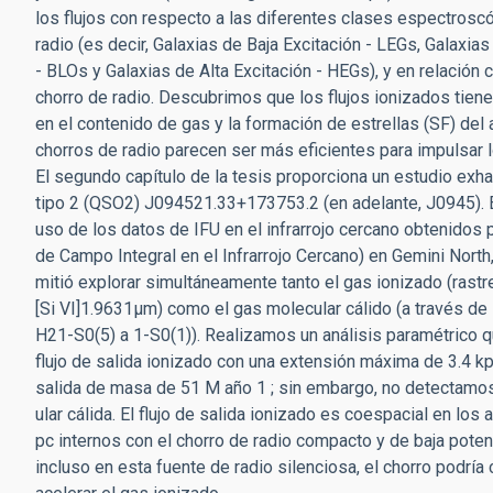
los flujos con respecto a las diferentes clases espectrosc
radio (es decir, Galaxias de Baja Excitación - LEGs, Galaxia
- BLOs y Galaxias de Alta Excitación - HEGs), y en relación 
chorro de radio. Descubrimos que los flujos ionizados tiene
en el contenido de gas y la formación de estrellas (SF) del a
chorros de radio parecen ser más eficientes para impulsar lo
El segundo capítulo de la tesis proporciona un estudio exha
tipo 2 (QSO2) J094521.33+173753.2 (en adelante, J0945). 
uso de los datos de IFU en el infrarrojo cercano obtenidos
de Campo Integral en el Infrarrojo Cercano) en Gemini North
mitió explorar simultáneamente tanto el gas ionizado (rastre
[Si VI]1.9631µm) como el gas molecular cálido (a través de 
H21-S0(5) a 1-S0(1)). Realizamos un análisis paramétrico q
flujo de salida ionizado con una extensión máxima de 3.4 kp
salida de masa de 51 M año 1 ; sin embargo, no detectamo
ular cálida. El flujo de salida ionizado es coespacial en l
pc internos con el chorro de radio compacto y de baja poten
incluso en esta fuente de radio silenciosa, el chorro podría 