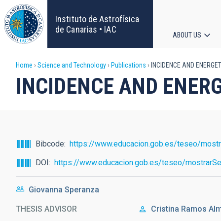
Skip
to
Instituto de Astrofísica
main
de Canarias • IAC
ABOUT US
content
Main
Breadcrumb
Home
Science and Technology
Publications
INCIDENCE AND ENERGET
navigat
INCIDENCE AND ENERG
Bibcode
https://www.educacion.gob.es/teseo/mostr
DOI
https://www.educacion.gob.es/teseo/mostrarSe
Giovanna Speranza
THESIS ADVISOR
Cristina
Ramos Alm