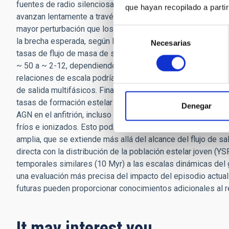
fuentes de radio silenciosas a través de chorros de baja po
que hayan recopilado a parti
avanzan lentamente a través del medio interestelar (ISM) 
mayor perturbación que los chorros de radio colimados y 
Selección
la brecha esperada, según la famosa relación de escala de Fi
Necesarias
de
tasas de flujo de masa de salida molecular fría e ionizada 
consentimiento
~ 50 a ~ 2-12, dependiendo de la prescripción de densidad
relaciones de escala podrían ser reajustadas mediante med
de salida multifásicos. Finalmente, al comparar las tasas de
tasas de formación estelar (SFR), no observamos ningún imp
Denegar
AGN en el anfitrión, incluso al considerar el presupuesto tota
fríos e ionizados. Esto podría deberse a que las SFR se ca
amplia, que se extiende más allá del alcance del flujo de s
directa con la distribución de la población estelar joven (YS
temporales similares (10 Myr) a las escalas dinámicas del g
una evaluación más precisa del impacto del episodio actua
futuras pueden proporcionar conocimientos adicionales al 
It may interest you