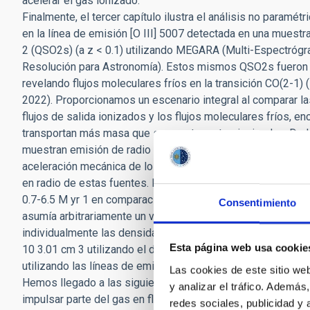
acelerar el gas ionizado.
Finalmente, el tercer capítulo ilustra el análisis no paramét
en la línea de emisión [O III] 5007 detectada en una muestr
2 (QSO2s) (a z < 0.1) utilizando MEGARA (Multi-Espectrógr
Resolución para Astronomía). Estos mismos QSO2s fuero
revelando flujos moleculares fríos en la transición CO(2-1)
2022). Proporcionamos un escenario integral al comparar l
flujos de salida ionizados y los flujos moleculares fríos, e
transportan más masa que sus contrapartes ionizadas. De l
muestran emisión de radio extendida coespacial con el flujo
aceleración mecánica de los flujos por el chorro, a pesar de
en radio de estas fuentes. Medimos tasas modestas de flu
0.7-6.5 M yr 1 en comparación con estudios previos de fue
Consentimiento
asumía arbitrariamente un valor de densidad uniforme. En n
individualmente las densidades electrónicas de salida que 
Esta página web usa cookie
10 3.01 cm 3 utilizando el doblete [S II]6716, 6731, y 10 3.
utilizando las líneas de emisión transauroral.
Las cookies de este sitio we
Hemos llegado a las siguientes conclusiones generales: lo
y analizar el tráfico. Ademá
impulsar parte del gas en flujo no solo en galaxias radio-p
redes sociales, publicidad y