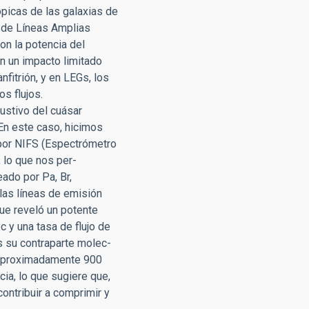
ópicas de las galaxias de
s de Líneas Amplias
con la potencia del
n un impacto limitado
nfitrión, y en LEGs, los
s flujos.
ustivo del cuásar
En este caso, hicimos
 por NIFS (Espectrómetro
, lo que nos per-
ado por Pa, Br,
las líneas de emisión
ue reveló un potente
c y una tasa de flujo de
s su contraparte molec-
os aproximadamente 900
cia, lo que sugiere que,
contribuir a comprimir y