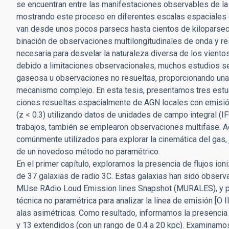
se encuentran entre las manifestaciones observables de la 
mostrando este proceso en diferentes escalas espaciales 
van desde unos pocos parsecs hasta cientos de kiloparsecs
binación de observaciones multilongitudinales de onda y r
necesaria para desvelar la naturaleza diversa de los viento
debido a limitaciones observacionales, muchos estudios se
gaseosa u observaciones no resueltas, proporcionando una
mecanismo complejo. En esta tesis, presentamos tres est
ciones resueltas espacialmente de AGN locales con emisión
(z < 0.3) utilizando datos de unidades de campo integral (I
trabajos, también se emplearon observaciones multifase.
comúnmente utilizados para explorar la cinemática del gas, 
de un novedoso método no paramétrico.
En el primer capítulo, exploramos la presencia de flujos io
de 37 galaxias de radio 3C. Estas galaxias han sido obser
MUse RAdio Loud Emission lines Snapshot (MURALES), y 
técnica no paramétrica para analizar la línea de emisión [O 
alas asimétricas. Como resultado, informamos la presencia 
y 13 extendidos (con un rango de 0.4 a 20 kpc). Examinamo