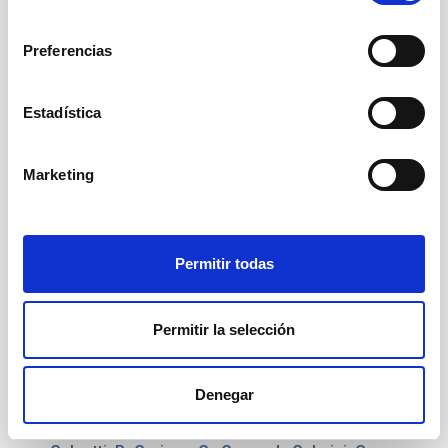
Anchordoqui, L.; Andreev, V.; Anzalone, A.; Arai, Y.;
consentimiento
Asano, K.; Ave Pernas, M.; Baragatti, P.; Barrillon, P.;
Preferencias
Batsch, T.; Bayer, J.; Bechini, R.; Belenguer, T.;
Bellotti, R.; Belov, K.; Berlind, A. A.; Bertaina, M.;
Biermann, P. L.; Biktemerova, S.; Blaksley, C.; Blanc,
Estadística
N.; Błȩcki, J.; Blin-Bondil, S.; Blümer, J.; Bobik, P.;
Bogomilov, M.; Bonamente, M.; Briggs, M. S.; Briz,
S.; Bruno, A.; Cafagna, F.; Campana, D.;
Marketing
Capdevielle, J.-N.; Caruso, R.; Casolino, M.;
Cassardo, C.; Castellinic, G.; Catalano, C.;
Catalano, G.; Cellino, A.; Chikawa, M.; Christl, M. J.;
Cline, D.; Connaughton, V.; Conti, L.; Cordero, G.;
Permitir todas
Crawford, H. J.; Cremonini, R.; Csorna, S.; Dagoret-
Campagne, S.; de Castro, A. J.; De Donato, C.; de la
Taille, C.; De Santis, C.; del Peral, L.; Dell'Oro, A.; De
Permitir la selección
Simone, N.; Di Martino, M.; Distratis, G.; Dulucq, F.;
Dupieux, M.; Ebersoldt, A.; Ebisuzaki, T.; Engel, R.;
Falk, S.; Fang, K.; Fenu, F.; Fernández-Gómez, I.;
Denegar
Ferrarese, S.; Finco, D.; Flamini, M.; Fornaro, C.;
Franceschi, A.; Fujimoto, J.; Fukushima, M.;