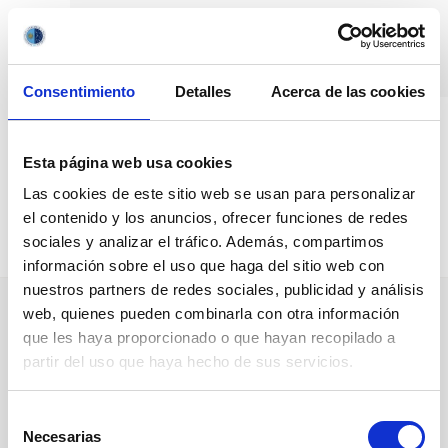
Skip
to
main
content
Consentimiento
Detalles
Acerca de las cookies
Breadcrumb
Home
Science and Technology
Publications
JEM-EUSO: Meteor
and nuclearite observations
Esta página web usa cookies
JEM-EUSO: Meteor and
Las cookies de este sitio web se usan para personalizar
el contenido y los anuncios, ofrecer funciones de redes
nuclearite observations
sociales y analizar el tráfico. Además, compartimos
información sobre el uso que haga del sitio web con
nuestros partners de redes sociales, publicidad y análisis
web, quienes pueden combinarla con otra información
que les haya proporcionado o que hayan recopilado a
Bibcode
2015ExA....40..253A
partir del uso que haya hecho de sus servicios.
DOI
10.1007/s10686-014-9375-4
Selección
Necesarias
Adams, J. H.; Ahmad, S.; Albert, J.-N.; Allard, D.;
de