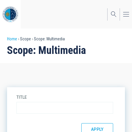
Skip
to
main
content
Breadcrumb
Home
Scope
Scope: Multimedia
Scope: Multimedia
TITLE