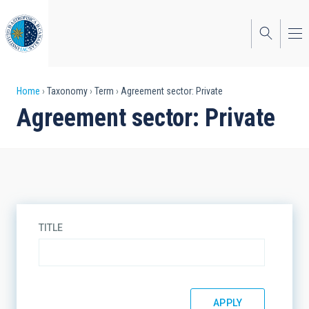
Skip
to
main
content
Breadcrumb
Home
Taxonomy
Term
Agreement sector: Private
Agreement sector: Private
TITLE