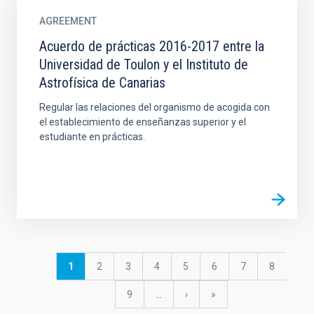
AGREEMENT
Acuerdo de prácticas 2016-2017 entre la
Universidad de Toulon y el Instituto de
Astrofísica de Canarias
Regular las relaciones del organismo de acogida con
el establecimiento de enseñanzas superior y el
estudiante en prácticas.
Pagination
Current
1
Page
2
Page
3
Page
4
Page
5
Page
6
Page
7
Page
8
page
Page
9
…
Next
›
last
»
page
page