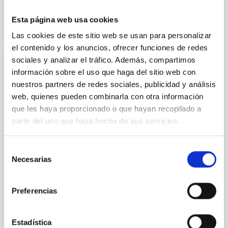
Esta página web usa cookies
Las cookies de este sitio web se usan para personalizar
el contenido y los anuncios, ofrecer funciones de redes
sociales y analizar el tráfico. Además, compartimos
AGREEMENT
información sobre el uso que haga del sitio web con
nuestros partners de redes sociales, publicidad y análisis
Acuerdo de cooperación en astrofísica,
web, quienes pueden combinarla con otra información
instalación y operación de dos telescopios
que les haya proporcionado o que hayan recopilado a
PIRATE y COAST
partir del uso que haya hecho de sus servicios.
Facilitar el desarrollo de la cooperación en el campo
de la Astrofísica y tecnologías relacionadas,
Selección
especialmente en la instalación y operación de
Necesarias
de
telescopios...
consentimiento
Preferencias
Estadística