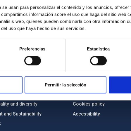
b se usan para personalizar el contenido y los anuncios, ofrecer
s, compartimos información sobre el uso que haga del sitio web 
 análisis web, quienes pueden combinarla con otra información q
r del uso que haya hecho de sus servicios.
Preferencias
Estadística
C
IAC PORTAL
Sitemap
ncy
Privacy policy
Permitir la selección
ics and anti-fraud policy
Legal notice
lity and diversity
Cookies policy
 and Sustainability
Accessibility
C