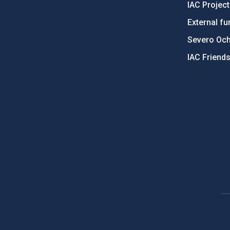
IAC Projec
External fu
Severo Oc
IAC Friend
PostFooter > Newsletter link