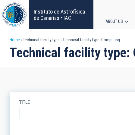
Skip
to
Instituto de Astrofísica
main
de Canarias • IAC
ABOUT US
content
Main
Breadcrumb
Home
Technical facility type
Technical facility type: Computing
navigat
Technical facility type
TITLE