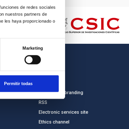
 funciones de redes sociales
con nuestros partners de
ue les haya proporcionado o
Marketing
OTHER LINKS
Employment
Tenders
Permitir todas
Institutional branding
RSS
Electronic services site
Ethics channel