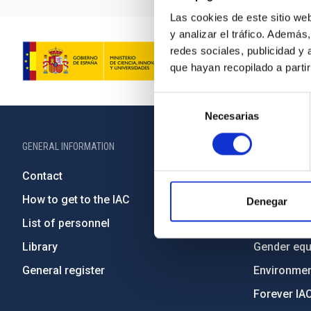
Las cookies de este sitio we
y analizar el tráfico. Ademá
redes sociales, publicidad y
que hayan recopilado a parti
Selección
Necesarias
de
consentimiento
GENERAL INFORMATION
ABOUT THE IA
Contact
Legislation
How to get to the IAC
Transpare
Denegar
List of personnel
Code of eth
Library
Gender equa
General register
Environment
Forever IA