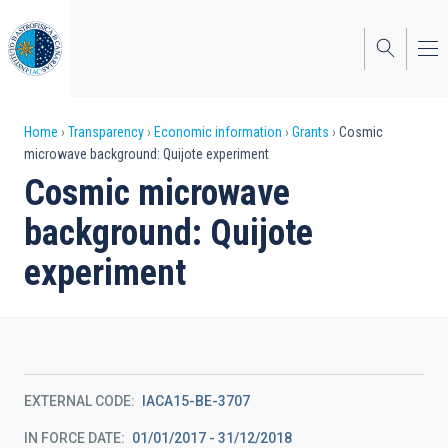
Skip
to
main
content
Breadcrumb
Home
Transparency
Economic information
Grants
Cosmic
microwave background: Quijote experiment
Cosmic microwave
background: Quijote
experiment
EXTERNAL CODE
IACA15-BE-3707
IN FORCE DATE
01/01/2017 - 31/12/2018