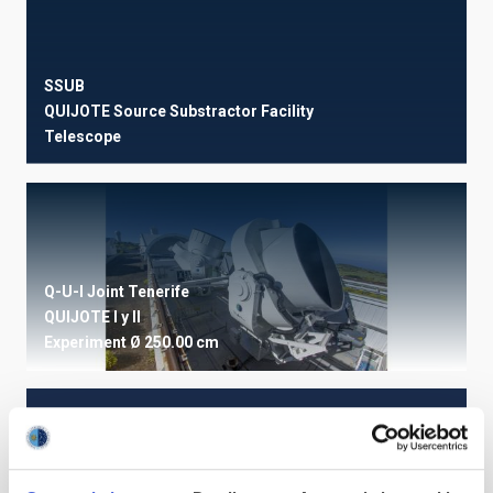
SSUB
QUIJOTE Source Substractor Facility
Telescope
Q-U-I Joint Tenerife
QUIJOTE I y II
Experiment
Ø 250.00 cm
STATE OF BEING IN FORCE
NOT IN FORCE
LEVEL