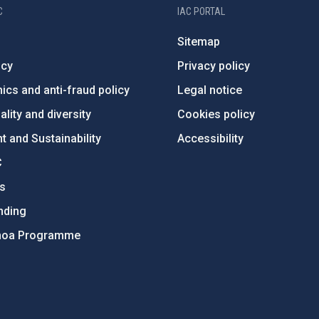
C
IAC PORTAL
Sitemap
ncy
Privacy policy
ics and anti-fraud policy
Legal notice
lity and diversity
Cookies policy
 and Sustainability
Accessibility
C
ts
nding
hoa Programme
s