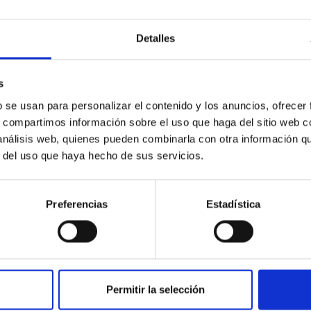
Detalles
s
b se usan para personalizar el contenido y los anuncios, ofrecer
GRANT
s, compartimos información sobre el uso que haga del sitio web 
Contribution of the IAC to the
 análisis web, quienes pueden combinarla con otra información q
space mission plato 2.0 phases
r del uso que haya hecho de sus servicios.
b2 / c
Preferencias
Estadística
This subproject aims to contribute with for
scientific and technical work for the IACs
contributions to the PLATO 2.0 mission is
requested. This includes...
Permitir la selección