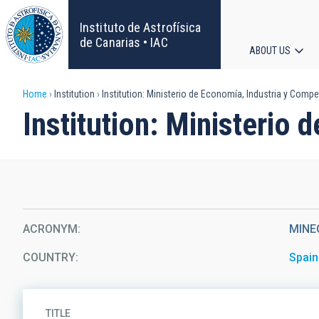
Skip
to
Instituto de Astrofísica
main
de Canarias • IAC
ABOUT US
content
Main
Breadcrumb
Home
Institution
Institution: Ministerio de Economía, Industria y Compet
navigat
Institution: Ministerio 
ACRONYM
MINE
COUNTRY
Spain
TITLE