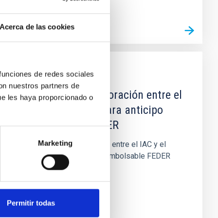
Acerca de las cookies
 funciones de redes sociales
AGREEMENT
con nuestros partners de
Convenio de Colaboración entre el
ue les haya proporcionado o
IAC y el MINECO para anticipo
reembolsable FEDER
Marketing
Convenio de Colaboración entre el IAC y el
MINECO para anticipo reembolsable FEDER
Permitir todas