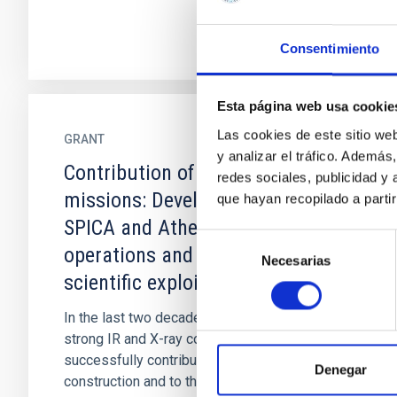
Consentimiento
Esta página web usa cookie
Las cookies de este sitio we
GRANT
y analizar el tráfico. Ademá
Contribution of the IAC to space
redes sociales, publicidad y
missions: Developments for
que hayan recopilado a parti
SPICA and Athena, Herschel post-
Selección
operations and multi-frequency
Necesarias
de
scientific exploitation
consentimiento
In the last two decades, Spain has built up
strong IR and X-ray communities which have
successfully contributed, at Co-I level, to the
Denegar
construction and to the...