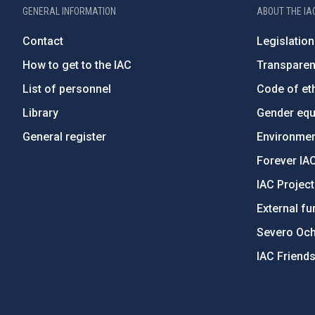
GENERAL INFORMATION
ABOUT THE IA
Contact
Legislation
How to get to the IAC
Transpare
List of personnel
Code of eth
Library
Gender equa
General register
Environment
Forever IA
IAC Projec
External fu
Severo Oc
IAC Friend