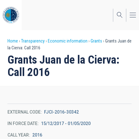
Skip
to
main
content
Breadcrumb
Home
Transparency
Economic information
Grants
Grants Juan de
la Cierva: Call 2016
Grants Juan de la Cierva:
Call 2016
EXTERNAL CODE
FJCI-2016-30342
IN FORCE DATE
15/12/2017 - 01/05/2020
CALL YEAR
2016