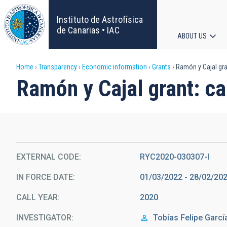
Skip
to
Instituto de Astrofísica
main
de Canarias • IAC
ABOUT US
content
Main
Breadcrumb
Home
Transparency
Economic information
Grants
Ramón y Cajal gran
navigat
Ramón y Cajal grant: ca
EXTERNAL CODE
RYC2020-030307-I
IN FORCE DATE
01/03/2022 - 28/02/20
CALL YEAR
2020
INVESTIGATOR
Tobías
Felipe Garcí