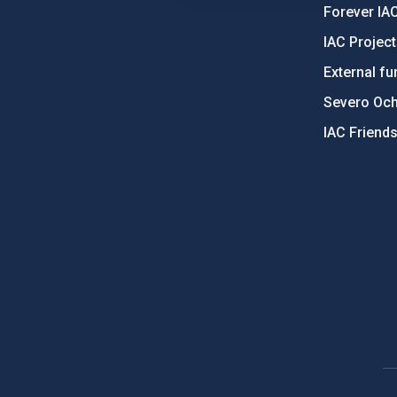
Forever IA
IAC Projec
External fu
Severo Oc
IAC Friend
PostFooter > Newsletter link