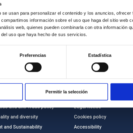
s
b se usan para personalizar el contenido y los anuncios, ofrecer
s, compartimos información sobre el uso que haga del sitio web 
 análisis web, quienes pueden combinarla con otra información q
r del uso que haya hecho de sus servicios.
Preferencias
Estadística
C
IAC PORTAL
Sitemap
Permitir la selección
ncy
Privacy policy
ics and anti-fraud policy
Legal notice
lity and diversity
Cookies policy
 and Sustainability
Accessibility