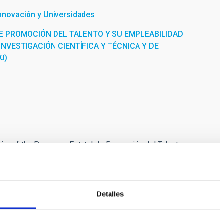
Innovación y Universidades
E PROMOCIÓN DEL TALENTO Y SU EMPLEABILIDAD
INVESTIGACIÓN CIENTÍFICA Y TÉCNICA Y DE
0)
ón, of the Programa Estatal de Promoción del Talento y su
atal de Investigación Científica y Técnica y de Innovación
will develop his research as PI of the specific
ons, Spectropolarimetry, and Local Helioseismoloogy”
Detalles