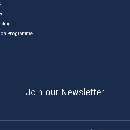
C
ts
nding
hoa Programme
s
Join our Newsletter