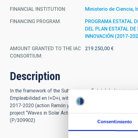
FINANCIAL INSTITUTION
Ministerio de Ciencia, 
FINANCING PROGRAM
PROGRAMA ESTATAL D
DEL PLAN ESTATAL DE 
INNOVACIÓN (2017-202
AMOUNT GRANTED TO THE IAC
219.250,00 €
CONSORTIUM
Description
In the framework of the Subprograma Estatal de Incorporaci
Empleabilidad en I+D+i, within the framework of the Plan Est
2017-2020 (action Ramón y Cajal), call 2020, the researcher 
project
“Waves in Solar Active Regions: Numerical simulati
(P/309902)
Consentimiento