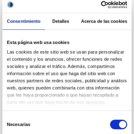
Consentimiento
Detalles
Acerca de las cookies
PERMANENT (OPEN TO PUBLIC)
Esta página web usa cookies
UN CONTRATO - TÉCNICO/A DE TALLER -
Las cookies de este sitio web se usan para personalizar
ESPECIALIDAD MECÁNICA- FIJO
el contenido y los anuncios, ofrecer funciones de redes
LABORAL - PS-2026-032
sociales y analizar el tráfico. Además, compartimos
información sobre el uso que haga del sitio web con
Se convoca proceso selectivo para el ingreso, como
nuestros partners de redes sociales, publicidad y análisis
personal laboral fijo, de un puesto de trabajo con la
categoría profesional de Técnico/a de Taller, acogido
web, quienes pueden combinarla con otra información
al Convenio y que tendrá, entre otras
que les haya proporcionado o que hayan recopilado a
partir del uso que haya hecho de sus servicios.
Selección
Necesarias
de
consentimiento