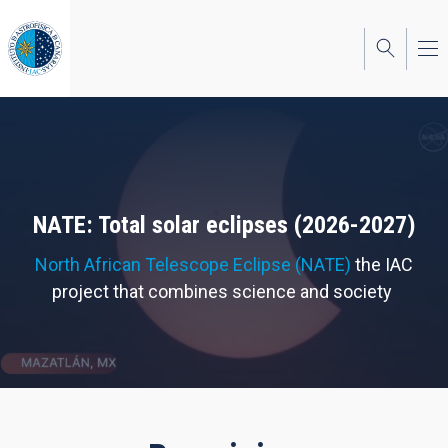
Skip
to
main
content
NATE: Total solar eclipses (2026-2027)
North African Telescope Eclipse (NATE)
the IAC
project that combines science and society